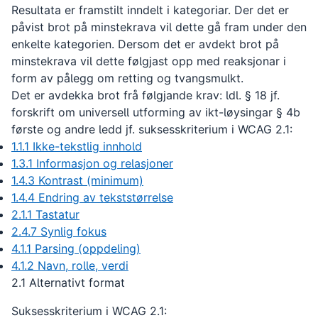
Resultata er framstilt inndelt i kategoriar. Der det er
påvist brot på minstekrava vil dette gå fram under den
enkelte kategorien. Dersom det er avdekt brot på
minstekrava vil dette følgjast opp med reaksjonar i
form av pålegg om retting og tvangsmulkt.
Det er avdekka brot frå følgjande krav: ldl. § 18 jf.
forskrift om universell utforming av ikt-løysingar § 4b
første og andre ledd jf. suksesskriterium i WCAG 2.1:
1.1.1 Ikke-tekstlig innhold
1.3.1 Informasjon og relasjoner
1.4.3 Kontrast (minimum)
1.4.4 Endring av tekststørrelse
2.1.1 Tastatur
2.4.7 Synlig fokus
4.1.1 Parsing (oppdeling)
4.1.2 Navn, rolle, verdi
2.1 Alternativt format
Suksesskriterium i WCAG 2.1: