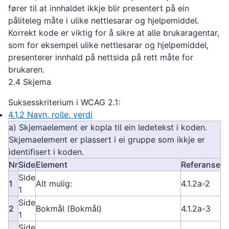
fører til at innhaldet ikkje blir presentert på ein
påliteleg måte i ulike nettlesarar og hjelpemiddel.
Korrekt kode er viktig for å sikre at alle brukaragentar,
som for eksempel ulike nettlesarar og hjelpemiddel,
presenterer innhald på nettsida på rett måte for
brukaren.
2.4 Skjema
Suksesskriterium i WCAG 2.1:
4.1.2 Navn, rolle, verdi
a) Skjemaelement er kopla til ein ledetekst i koden.
Skjemaelement er plassert i ei gruppe som ikkje er
identifisert i koden.
Nr
Side
Element
Referanse
Side
1
Alt mulig:
4.1.2a-2
1
Side
2
Bokmål (Bokmål)
4.1.2a-3
1
Side