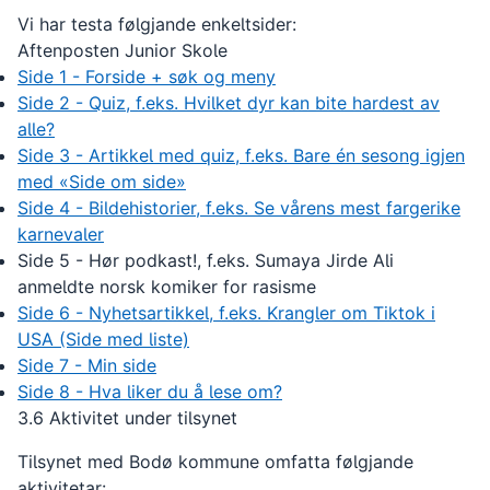
Vi har testa følgjande enkeltsider:
Aftenposten Junior Skole
Side 1 - Forside + søk og meny
Side 2 - Quiz, f.eks. Hvilket dyr kan bite hardest av
alle?
Side 3 - Artikkel med quiz, f.eks. Bare én sesong igjen
med «Side om side»
Side 4 - Bildehistorier, f.eks. Se vårens mest fargerike
karnevaler
Side 5 - Hør podkast!, f.eks. Sumaya Jirde Ali
anmeldte norsk komiker for rasisme
Side 6 - Nyhetsartikkel, f.eks. Krangler om Tiktok i
USA (Side med liste)
Side 7 - Min side
Side 8 - Hva liker du å lese om?
3.6
Aktivitet under tilsynet
Tilsynet med Bodø kommune omfatta følgjande
aktivitetar: