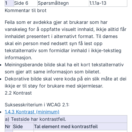
1
Side 6
Spørsmåltegn
1.1.1a-13
Kommentar til brot
Feila som er avdekka gjer at brukarar som har
vanskeleg for å oppfatte visuelt innhald, ikkje alltid får
innhaldet presentert i alternativt format. Til dømes
skal ein person med nedsett syn få lest opp
tekstalternativ som formidlar innhald i ikkje-tekstleg
informasjon.
Meiningsberande bilde skal ha eit kort tekstalternativ
som gjer att same informasjon som biletet.
Dekorative bilde skal vere koda på ein slik måte at dei
ikkje er til støy for brukare med skjermlesar.
2.2
Kontrast
Suksesskriterium i WCAG 2.1:
1.4.3 Kontrast (minimum)
a) Testside har kontrastfeil.
Nr
Side
Tal element med kontrastfeil