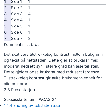
1
Side 1
1
2
Side 2
1
3
Side 3
4
4
Side 4
1
5
Side 5
1
6
Side 6
1
7
Side 7
2
Kommentar til brot
Det skal vere tilstrekkeleg kontrast mellom bakgrunn
og tekst på nettstaden. Dette gjer at brukarar med
moderat nedsett syn i større grad kan lese teksten.
Dette gjelder også brukarar med redusert fargesyn.
Tilstrekkeleg kontrast gir auka brukarvennlegheit for
alle brukarar.
2.3 Presentasjon
Suksesskriterium i WCAG 2.1:
1.4.4 Endring av tekststørrelse