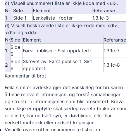
c) Visuell unummerert liste er ikkje koda med <ul>.
Nr
Side
Element
Referanse
1
Side 1
Lenkeliste i footer
1.3.1c-3
d) Visuell beskrivande liste er ikkje koda med <dl>,
<dt> og <dd>.
Nr
Side
Element
Referanse
Side
1
Først publisert: Sist oppdatert:
1.3.1c-7
5
Side
Skrevet av: Først publisert: Sist
2
1.3.1c-8
6
oppdatert:
Kommentar til brot
Feila som er avdekka gjer det vanskeleg for brukaren
å finne relevant informasjon, og forstå samanhengar
og struktur i informasjonen som blir presentert. Krava
som ikkje er oppfylte skal særleg ivareta brukarar som
er blinde, har nedsett syn, er døvblinde, eller har
nedsett motorikk eller nedsett kognisjon.
Visuelle overskrifter, unummererte lister og