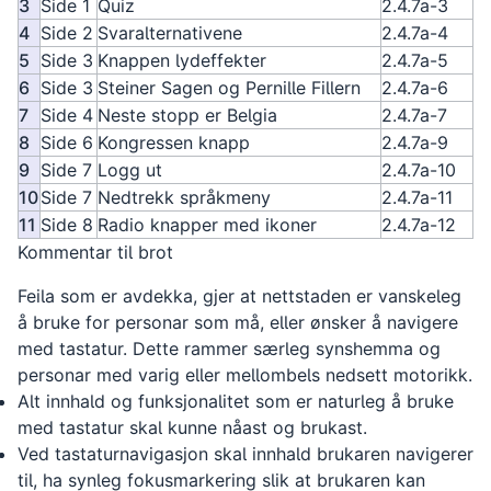
3
Side 1
Quiz
2.4.7a-3
4
Side 2
Svaralternativene
2.4.7a-4
5
Side 3
Knappen lydeffekter
2.4.7a-5
6
Side 3
Steiner Sagen og Pernille Fillern
2.4.7a-6
7
Side 4
Neste stopp er Belgia
2.4.7a-7
8
Side 6
Kongressen knapp
2.4.7a-9
9
Side 7
Logg ut
2.4.7a-10
10
Side 7
Nedtrekk språkmeny
2.4.7a-11
11
Side 8
Radio knapper med ikoner
2.4.7a-12
Kommentar til brot
Feila som er avdekka, gjer at nettstaden er vanskeleg
å bruke for personar som må, eller ønsker å navigere
med tastatur. Dette rammer særleg synshemma og
personar med varig eller mellombels nedsett motorikk.
Alt innhald og funksjonalitet som er naturleg å bruke
med tastatur skal kunne nåast og brukast.
Ved tastaturnavigasjon skal innhald brukaren navigerer
til, ha synleg fokusmarkering slik at brukaren kan