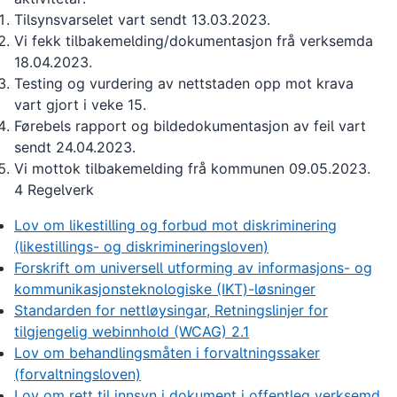
Tilsynsvarselet vart sendt 13.03.2023.
Vi fekk tilbakemelding/dokumentasjon frå verksemda
18.04.2023.
Testing og vurdering av nettstaden opp mot krava
vart gjort i veke 15.
Førebels rapport og bildedokumentasjon av feil vart
sendt 24.04.2023.
Vi mottok tilbakemelding frå kommunen 09.05.2023.
4 Regelverk
Lov om likestilling og forbud mot diskriminering
(likestillings- og diskrimineringsloven)
Forskrift om universell utforming av informasjons- og
kommunikasjonsteknologiske (IKT)-løsninger
Standarden for nettløysingar, Retningslinjer for
tilgjengelig webinnhold (WCAG) 2.1
Lov om behandlingsmåten i forvaltningssaker
(forvaltningsloven)
Lov om rett til innsyn i dokument i offentleg verksemd