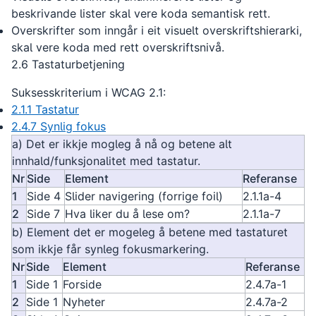
beskrivande lister skal vere koda semantisk rett.
Overskrifter som inngår i eit visuelt overskriftshierarki,
skal vere koda med rett overskriftsnivå.
2.6 Tastaturbetjening
Suksesskriterium i WCAG 2.1:
2.1.1 Tastatur
2.4.7 Synlig fokus
a) Det er ikkje mogleg å nå og betene alt
innhald/funksjonalitet med tastatur.
Nr
Side
Element
Referanse
1
Side 4
Slider navigering (forrige foil)
2.1.1a-4
2
Side 7
Hva liker du å lese om?
2.1.1a-7
b) Element det er mogeleg å betene med tastaturet
som ikkje får synleg fokusmarkering.
Nr
Side
Element
Referanse
1
Side 1
Forside
2.4.7a-1
2
Side 1
Nyheter
2.4.7a-2