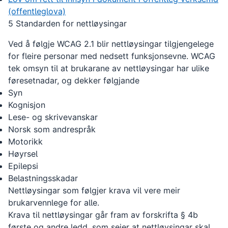
(offentleglova)
5 Standarden for nettløysingar
Ved å følgje WCAG 2.1 blir nettløysingar tilgjengelege
for fleire personar med nedsett funksjonsevne. WCAG
tek omsyn til at brukarane av nettløysingar har ulike
føresetnadar, og dekker følgjande
Syn
Kognisjon
Lese- og skrivevanskar
Norsk som andrespråk
Motorikk
Høyrsel
Epilepsi
Belastningsskadar
Nettløysingar som følgjer krava vil vere meir
brukarvennlege for alle.
Krava til nettløysingar går fram av forskrifta § 4b
første og andre ledd, som seier at nettløysingar skal