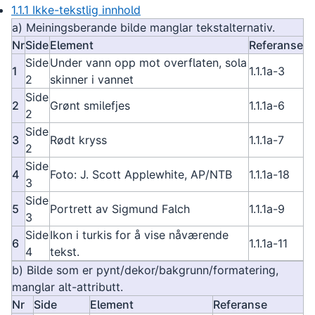
1.1.1 Ikke-tekstlig innhold
a) Meiningsberande bilde manglar tekstalternativ.
Nr
Side
Element
Referanse
Side
Under vann opp mot overflaten, sola
1
1.1.1a-3
2
skinner i vannet
Side
2
Grønt smilefjes
1.1.1a-6
2
Side
3
Rødt kryss
1.1.1a-7
2
Side
4
Foto: J. Scott Applewhite, AP/NTB
1.1.1a-18
3
Side
5
Portrett av Sigmund Falch
1.1.1a-9
3
Side
Ikon i turkis for å vise nåværende
6
1.1.1a-11
4
tekst.
b) Bilde som er pynt/dekor/bakgrunn/formatering,
manglar alt-attributt.
Nr
Side
Element
Referanse