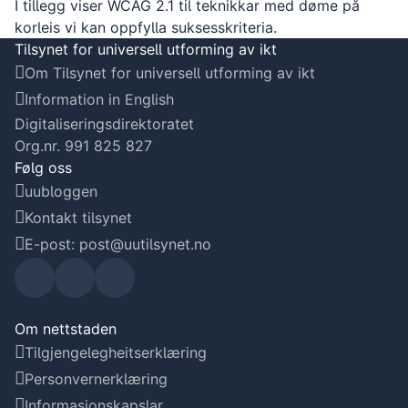
I tillegg viser WCAG 2.1 til teknikkar med døme på
korleis vi kan oppfylla suksesskriteria.
Tilsynet for universell utforming av ikt
Om Tilsynet for universell utforming av ikt
Information in English
Digitaliseringsdirektoratet
Org.nr. 991 825 827
Følg oss
uubloggen
Kontakt tilsynet
E-post: post@uutilsynet.no
Uu-
Uu-
Uu-
tilsyn
tilsyn
tilsyn
Om nettstaden
Tilgjengelegheitserklæring
et sin
et si
et sin
Personvernerklæring
Linke
Faceb
Instag
Informasjonskapslar