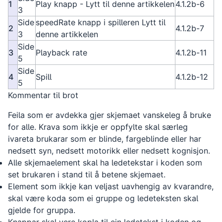
1
Play knapp - Lytt til denne artikkelen
4.1.2b-6
3
Side
speedRate knapp i spilleren Lytt til
2
4.1.2b-7
3
denne artikkelen
Side
3
Playback rate
4.1.2b-11
5
Side
4
Spill
4.1.2b-12
5
Kommentar til brot
Feila som er avdekka gjer skjemaet vanskeleg å bruke
for alle. Krava som ikkje er oppfylte skal særleg
ivareta brukarar som er blinde, fargeblinde eller har
nedsett syn, nedsett motorikk eller nedsett kognisjon.
Alle skjemaelement skal ha ledetekstar i koden som
set brukaren i stand til å betene skjemaet.
Element som ikkje kan veljast uavhengig av kvarandre,
skal være koda som ei gruppe og ledeteksten skal
gjelde for gruppa.