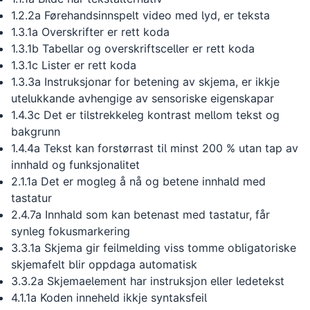
1.2.2a Førehandsinnspelt video med lyd, er teksta
1.3.1a Overskrifter er rett koda
1.3.1b Tabellar og overskriftsceller er rett koda
1.3.1c Lister er rett koda
1.3.3a Instruksjonar for betening av skjema, er ikkje
utelukkande avhengige av sensoriske eigenskapar
1.4.3c Det er tilstrekkeleg kontrast mellom tekst og
bakgrunn
1.4.4a Tekst kan forstørrast til minst 200 % utan tap av
innhald og funksjonalitet
2.1.1a Det er mogleg å nå og betene innhald med
tastatur
2.4.7a Innhald som kan betenast med tastatur, får
synleg fokusmarkering
3.3.1a Skjema gir feilmelding viss tomme obligatoriske
skjemafelt blir oppdaga automatisk
3.3.2a Skjemaelement har instruksjon eller ledetekst
4.1.1a Koden inneheld ikkje syntaksfeil