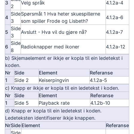
3
Velg språk
4.1.2a-4
2
Side
Spørsmål 1 Hva heter skuespillerne
4
4.1.2a-6
3
som spiller Frode og Lisbeth?
Side
5
Avslutt - Hva vil du gjøre nå?
4.1.2a-7
3
Side
6
Radioknapper med ikoner
4.1.2a-12
8
b) Skjemaelement er ikkje er kopla til ein ledetekst i
koden.
Nr
Side
Element
Referanse
1
Side 2
Keiserpingvin
4.1.2a-5
c) Knapp er ikkje er kopla til ein ledetekst i koden.
Nr
Side
Element
Referanse
1
Side 5
Playback rate
4.1.2b-10
d) Knapp er kopla til ein ledetekst i koden.
Ledeteksten identifiserer ikkje knappen.
Nr
Side
Element
Referanse
Side