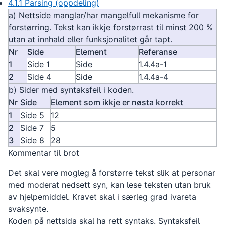
4.1.1 Parsing (oppdeling)
a) Nettside manglar/har mangelfull mekanisme for
forstørring. Tekst kan ikkje forstørrast til minst 200 %
utan at innhald eller funksjonalitet går tapt.
Nr
Side
Element
Referanse
1
Side 1
Side
1.4.4a-1
2
Side 4
Side
1.4.4a-4
b) Sider med syntaksfeil i koden.
Nr
Side
Element som ikkje er nøsta korrekt
1
Side 5
12
2
Side 7
5
3
Side 8
28
Kommentar til brot
Det skal vere mogleg å forstørre tekst slik at personar
med moderat nedsett syn, kan lese teksten utan bruk
av hjelpemiddel. Kravet skal i særleg grad ivareta
svaksynte.
Koden på nettsida skal ha rett syntaks. Syntaksfeil