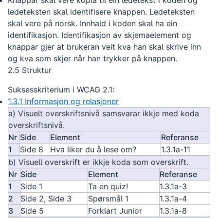
Knappar skal vere kopla til ein ledetekst i koden og
ledeteksten skal identifisere knappen. Ledeteksten
skal vere på norsk. Innhald i koden skal ha ein
identifikasjon. Identifikasjon av skjemaelement og
knappar gjer at brukeran veit kva han skal skrive inn
og kva som skjer når han trykker på knappen.
2.5 Struktur
Suksesskriterium i WCAG 2.1:
1.3.1 Informasjon og relasjoner
a) Visuelt overskriftsnivå samsvarar ikkje med koda
overskriftsnivå.
Nr
Side
Element
Referanse
1
Side 8
Hva liker du å lese om?
1.3.1a-11
b) Visuell overskrift er ikkje koda som overskrift.
Nr
Side
Element
Referanse
1
Side 1
Ta en quiz!
1.3.1a-3
2
Side 2, Side 3
Spørsmål 1
1.3.1a-4
3
Side 5
Forklart Junior
1.3.1a-8