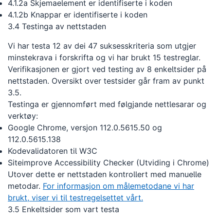
4.1.2a Skjemaelement er identifiserte i koden
4.1.2b Knappar er identifiserte i koden
3.4 Testinga av nettstaden
Vi har testa 12 av dei 47 suksesskriteria som utgjer
minstekrava i forskrifta og vi har brukt 15 testreglar.
Verifikasjonen er gjort ved testing av 8 enkeltsider på
nettstaden. Oversikt over testsider går fram av punkt
3.5.
Testinga er gjennomført med følgjande nettlesarar og
verktøy:
Google Chrome, versjon 112.0.5615.50 og
112.0.5615.138
Kodevalidatoren til W3C
Siteimprove Accessibility Checker (Utviding i Chrome)
Utover dette er nettstaden kontrollert med manuelle
metodar.
For informasjon om målemetodane vi har
brukt, viser vi til testregelsettet vårt.
3.5
Enkeltsider som vart testa