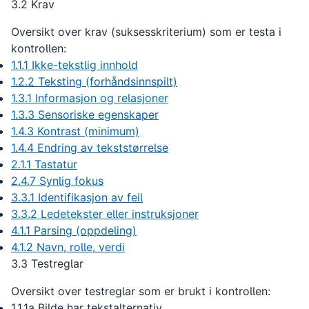
3.2 Krav
Oversikt over krav (suksesskriterium) som er testa i
kontrollen:
1.1.1 Ikke-tekstlig innhold
1.2.2 Teksting (forhåndsinnspilt)
1.3.1 Informasjon og relasjoner
1.3.3 Sensoriske egenskaper
1.4.3 Kontrast (minimum)
1.4.4 Endring av tekststørrelse
2.1.1 Tastatur
2.4.7 Synlig fokus
3.3.1 Identifikasjon av feil
3.3.2 Ledetekster eller instruksjoner
4.1.1 Parsing (oppdeling)
4.1.2 Navn, rolle, verdi
3.3 Testreglar
Oversikt over testreglar som er brukt i kontrollen:
1.1.1a Bilde har tekstalternativ