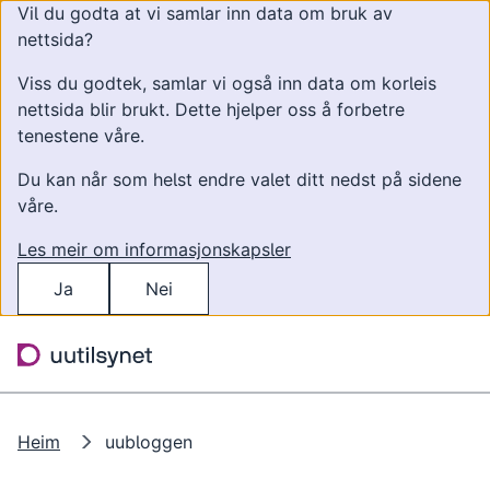
Vil du godta at vi samlar inn data om bruk av
nettsida?
Viss du godtek, samlar vi også inn data om korleis
nettsida blir brukt. Dette hjelper oss å forbetre
tenestene våre.
Du kan når som helst endre valet ditt nedst på sidene
våre.
Les meir om informasjonskapsler
Ja
Nei
Hopp til hovudinnhald
Søk
Meny
Heim
uubloggen