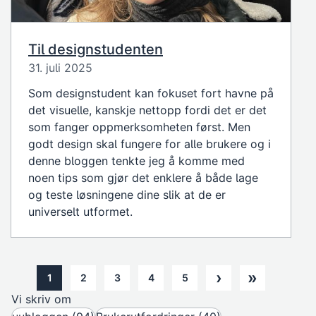
Til designstudenten
31. juli 2025
Som designstudent kan fokuset fort havne på
det visuelle, kanskje nettopp fordi det er det
som fanger oppmerksomheten først. Men
godt design skal fungere for alle brukere og i
denne bloggen tenkte jeg å komme med
noen tips som gjør det enklere å både lage
og teste løsningene dine slik at de er
universelt utformet.
›
»
1
2
3
4
5
Next page
Last pa
Noverande side
Nettside
Nettside
Nettside
Nettside
Vi skriv om