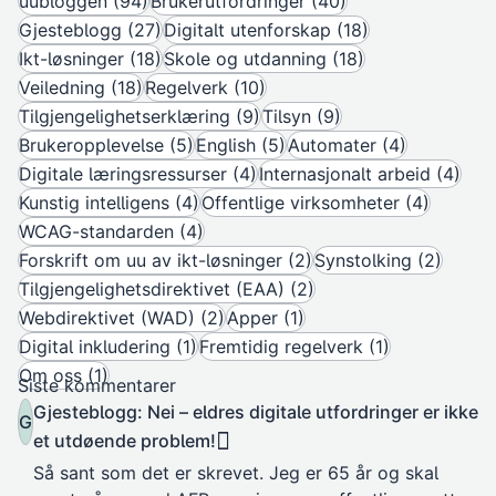
uubloggen (94)
Brukerutfordringer (40)
Gjesteblogg (27)
Digitalt utenforskap (18)
Ikt-løsninger (18)
Skole og utdanning (18)
Veiledning (18)
Regelverk (10)
Tilgjengelighetserklæring (9)
Tilsyn (9)
Brukeropplevelse (5)
English (5)
Automater (4)
Digitale læringsressurser (4)
Internasjonalt arbeid (4)
Kunstig intelligens (4)
Offentlige virksomheter (4)
WCAG-standarden (4)
Forskrift om uu av ikt-løsninger (2)
Synstolking (2)
Tilgjengelighetsdirektivet (EAA) (2)
Webdirektivet (WAD) (2)
Apper (1)
Digital inkludering (1)
Fremtidig regelverk (1)
Om oss (1)
Siste kommentarer
Gjesteblogg: Nei – eldres digitale utfordringer er ikke
G
et utdøende problem!
Så sant som det er skrevet. Jeg er 65 år og skal