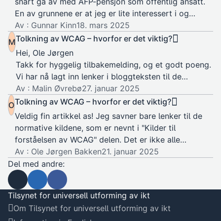
snart gå av med AFP-pensjon som offentlig ansatt.
En av grunnene er at jeg er lite interessert i og…
Av : Gunnar Kinn
18. mars 2025
Tolkning av WCAG – hvorfor er det viktig?
M
Hei, Ole Jørgen
Takk for hyggelig tilbakemelding, og et godt poeng.
Vi har nå lagt inn lenker i bloggteksten til de
normative kildene som…
Av : Malin Øvrebø
27. januar 2025
Tolkning av WCAG – hvorfor er det viktig?
O
Veldig fin artikkel as! Jeg savner bare lenker til de
normative kildene, som er nevnt i "Kilder til
forståelsen av WCAG" delen. Det er ikke alle…
Av : Ole Jørgen Bakken
21. januar 2025
Del med andre:
Send som e-post
Del på Linkedin
Del på Facebook
Tilsynet for universell utforming av ikt
Om Tilsynet for universell utforming av ikt