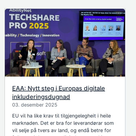
EAA: Nytt steg i Europas digitale
inkluderingsdugnad
03. desember 2025
EU vil ha like krav til tilgjengelegheit i heile
marknaden. Det er bra for leverandørar som
vil selje på tvers av land, og endå betre for