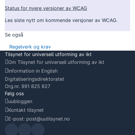
Status for nyere versjoner av WCAG
Les siste nytt om kommende versjoner av WCAG.
Se også
Regelverk og krav
Tilsynet for universell utforming av ikt
Om Tilsynet for universell utforming av ikt
Information in English
Digitaliseringsdirektoratet
Org.nr. 991 825 827
Følg oss
uubloggen
Kontakt tilsynet
E-post: post@uutilsynet.no
Uu-
Uu-
Uu-