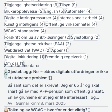
Tilgjengelighetserklæring (9)
Tilsyn (9)
Brukeropplevelse (5)
English (5)
Automater (4)
Digitale læringsressurser (4)
Internasjonalt arbeid (4)
Kunstig intelligens (4)
Offentlige virksomheter (4)
WCAG-standarden (4)
Forskrift om uu av ikt-løsninger (2)
Synstolking (2)
Tilgjengelighetsdirektivet (EAA) (2)
Webdirektivet (WAD) (2)
Apper (1)
Digital inkludering (1)
Fremtidig regelverk (1)
Om oss (1)
Siste kommentarer
Gjesteblogg: Nei – eldres digitale utfordringer er ikke
G
et utdøende problem!
Så sant som det er skrevet. Jeg er 65 år og skal
snart gå av med AFP-pensjon som offentlig ansatt.
En av grunnene er at jeg er lite interessert i og…
Av : Gunnar Kinn
18. mars 2025
Tolkning av WCAG – hvorfor er det viktig?
M