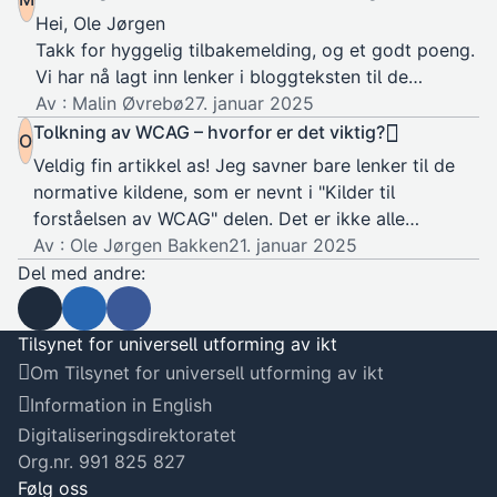
Hei, Ole Jørgen
Takk for hyggelig tilbakemelding, og et godt poeng.
Vi har nå lagt inn lenker i bloggteksten til de
normative kildene som…
Av : Malin Øvrebø
27. januar 2025
Tolkning av WCAG – hvorfor er det viktig?
O
Veldig fin artikkel as! Jeg savner bare lenker til de
normative kildene, som er nevnt i "Kilder til
forståelsen av WCAG" delen. Det er ikke alle…
Av : Ole Jørgen Bakken
21. januar 2025
Del med andre:
Send som e-post
Del på Linkedin
Del på Facebook
Tilsynet for universell utforming av ikt
Om Tilsynet for universell utforming av ikt
Information in English
Digitaliseringsdirektoratet
Org.nr. 991 825 827
Følg oss