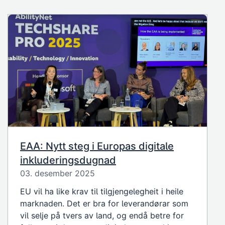
EAA: Nytt steg i Europas digitale
inkluderingsdugnad
03. desember 2025
EU vil ha like krav til tilgjengelegheit i heile
marknaden. Det er bra for leverandørar som
vil selje på tvers av land, og endå betre for