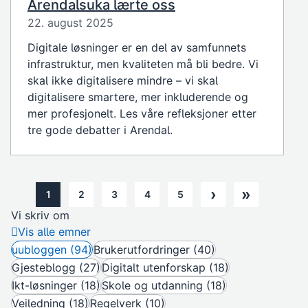
Arendalsuka lærte oss
22. august 2025
Digitale løsninger er en del av samfunnets
infrastruktur, men kvaliteten må bli bedre. Vi
skal ikke digitalisere mindre – vi skal
digitalisere smartere, mer inkluderende og
mer profesjonelt. Les våre refleksjoner etter
tre gode debatter i Arendal.
›
»
1
2
3
4
5
Next page
Last pa
Noverande side
Nettside
Nettside
Nettside
Nettside
Vi skriv om
Vis alle emner
uubloggen (94)
Brukerutfordringer (40)
Gjesteblogg (27)
Digitalt utenforskap (18)
Ikt-løsninger (18)
Skole og utdanning (18)
Veiledning (18)
Regelverk (10)