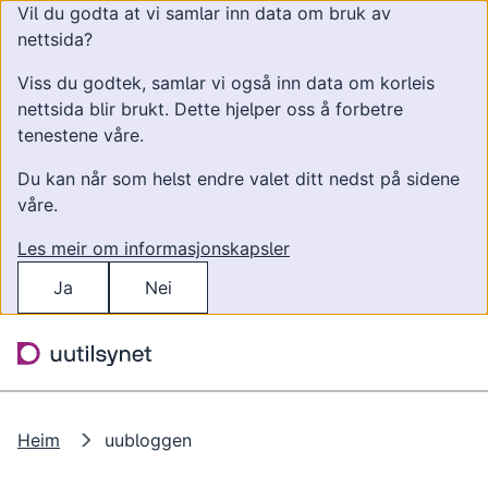
Vil du godta at vi samlar inn data om bruk av
nettsida?
Viss du godtek, samlar vi også inn data om korleis
nettsida blir brukt. Dette hjelper oss å forbetre
tenestene våre.
Du kan når som helst endre valet ditt nedst på sidene
våre.
Les meir om informasjonskapsler
Ja
Nei
Hopp til hovudinnhald
Søk
Meny
Heim
uubloggen