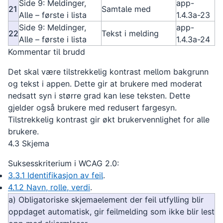
Side 9: Meldinger,
app-
21
Samtale med
Alle – første i lista
1.4.3a-23
Side 9: Meldinger,
app-
22
Tekst i melding
Alle – første i lista
1.4.3a-24
Kommentar til brudd
Det skal være tilstrekkelig kontrast mellom bakgrunn
og tekst i appen. Dette gir at brukere med moderat
nedsatt syn i større grad kan lese teksten. Dette
gjelder også brukere med redusert fargesyn.
Tilstrekkelig kontrast gir økt brukervennlighet for alle
brukere.
4.3 Skjema
Suksesskriterium i WCAG 2.0:
3.3.1 Identifikasjon av feil
.
4.1.2 Navn, rolle, verdi
.
a) Obligatoriske skjemaelement der feil utfylling blir
oppdaget automatisk, gir feilmelding som ikke blir lest