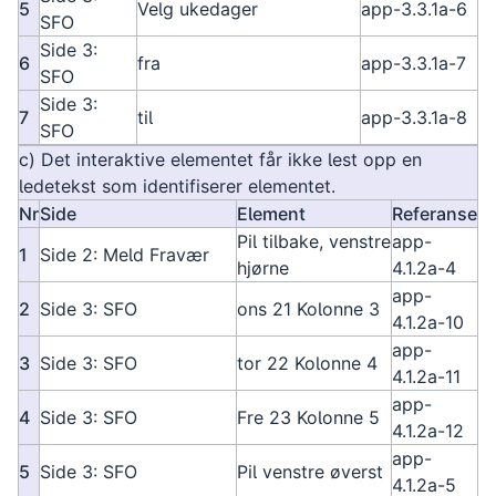
5
Velg ukedager
app-3.3.1a-6
SFO
Side 3:
6
fra
app-3.3.1a-7
SFO
Side 3:
7
til
app-3.3.1a-8
SFO
c) Det interaktive elementet får ikke lest opp en
ledetekst som identifiserer elementet.
Nr
Side
Element
Referanse
Pil tilbake, venstre
app-
1
Side 2: Meld Fravær
hjørne
4.1.2a-4
app-
2
Side 3: SFO
ons 21 Kolonne 3
4.1.2a-10
app-
3
Side 3: SFO
tor 22 Kolonne 4
4.1.2a-11
app-
4
Side 3: SFO
Fre 23 Kolonne 5
4.1.2a-12
app-
5
Side 3: SFO
Pil venstre øverst
4.1.2a-5