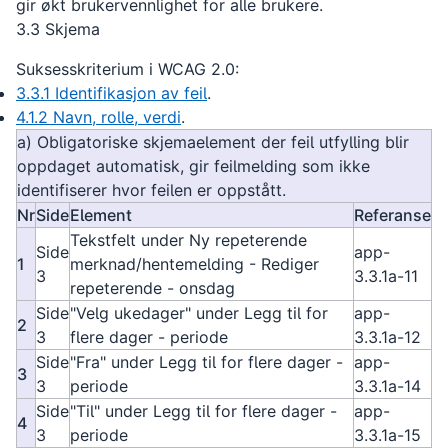
gir økt brukervennlighet for alle brukere.
3.3 Skjema
Suksesskriterium i WCAG 2.0:
3.3.1 Identifikasjon av feil
.
4.1.2 Navn, rolle, verdi
.
a) Obligatoriske skjemaelement der feil utfylling blir
oppdaget automatisk, gir feilmelding som ikke
identifiserer hvor feilen er oppstått.
Nr
Side
Element
Referanse
Tekstfelt under Ny repeterende
Side
app-
1
merknad/hentemelding - Rediger
3
3.3.1a-11
repeterende - onsdag
Side
"Velg ukedager" under Legg til for
app-
2
3
flere dager - periode
3.3.1a-12
Side
"Fra" under Legg til for flere dager -
app-
3
3
periode
3.3.1a-14
Side
"Til" under Legg til for flere dager -
app-
4
3
periode
3.3.1a-15