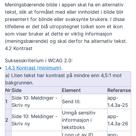
Meningsbærende bilde i appen skal ha en alternativ
tekst, slik at formålet med eller innholdet i bilde blir
presentert for blinde eller svaksynte brukere. I disse
tilfellene er det blå utropstegnet tolket som et ikon
som viser bruker at dette er viktig informasjon
(meningsbærende) og skal derfor ha alternativ tekst.
4.2 Kontrast
Suksesskriterium i WCAG 2.0:
1.4.3 Kontrast (minimum)
.
a) Liten tekst har kontrast på mindre enn 4,5:1 mot
bakgrunnen.
Nr
Side
Element
Referanse
Side 10: Meldinger -
app-
1
Send til:
Skriv ny
1.4.3a-25
Unngå sensitiv
Side 10: Meldinger -
app-
2
informasjon i
Skriv ny
1.4.3a-26
tekstboks
Logg ut av ID
app-