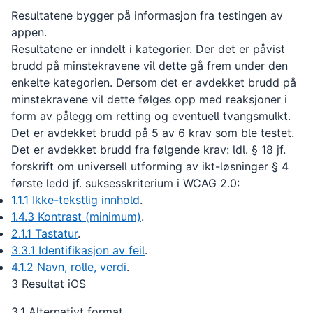
Resultatene bygger på informasjon fra testingen av
appen.
Resultatene er inndelt i kategorier. Der det er påvist
brudd på minstekravene vil dette gå frem under den
enkelte kategorien. Dersom det er avdekket brudd på
minstekravene vil dette følges opp med reaksjoner i
form av pålegg om retting og eventuell tvangsmulkt.
Det er avdekket brudd på 5 av 6 krav som ble testet.
Det er avdekket brudd fra følgende krav: ldl. § 18 jf.
forskrift om universell utforming av ikt-løsninger § 4
første ledd jf. suksesskriterium i WCAG 2.0:
1.1.1 Ikke-tekstlig innhold
.
1.4.3 Kontrast (minimum)
.
2.1.1 Tastatur
.
3.3.1 Identifikasjon av feil
.
4.1.2 Navn, rolle, verdi
.
3 Resultat iOS
3.1 Alternativt format