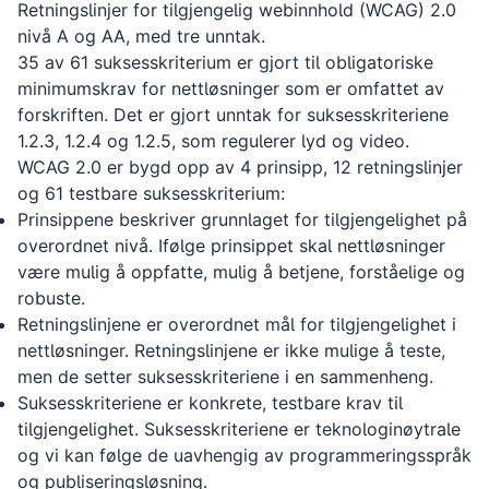
Retningslinjer for tilgjengelig webinnhold (WCAG) 2.0
nivå A og AA, med tre unntak.
35 av 61 suksesskriterium er gjort til obligatoriske
minimumskrav for nettløsninger som er omfattet av
forskriften. Det er gjort unntak for suksesskriteriene
1.2.3, 1.2.4 og 1.2.5, som regulerer lyd og video.
WCAG 2.0 er bygd opp av 4 prinsipp, 12 retningslinjer
og 61 testbare suksesskriterium:
Prinsippene beskriver grunnlaget for tilgjengelighet på
overordnet nivå. Ifølge prinsippet skal nettløsninger
være mulig å oppfatte, mulig å betjene, forståelige og
robuste.
Retningslinjene er overordnet mål for tilgjengelighet i
nettløsninger. Retningslinjene er ikke mulige å teste,
men de setter suksesskriteriene i en sammenheng.
Suksesskriteriene er konkrete, testbare krav til
tilgjengelighet. Suksesskriteriene er teknologinøytrale
og vi kan følge de uavhengig av programmeringsspråk
og publiseringsløsning.