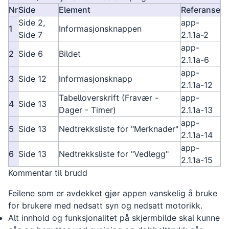
Nr
Side
Element
Referanse
Side 2,
app-
1
Informasjonsknappen
Side 7
2.1.1a-2
app-
2
Side 6
Bildet
2.1.1a-6
app-
3
Side 12
Informasjonsknapp
2.1.1a-12
Tabelloverskrift (Fravær -
app-
4
Side 13
Dager - Timer)
2.1.1a-13
app-
5
Side 13
Nedtrekksliste for "Merknader"
2.1.1a-14
app-
6
Side 13
Nedtrekksliste for "Vedlegg"
2.1.1a-15
Kommentar til brudd
Feilene som er avdekket gjør appen vanskelig å bruke
for brukere med nedsatt syn og nedsatt motorikk.
Alt innhold og funksjonalitet på skjermbilde skal kunne