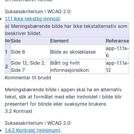
Suksesskriterium i WCAG 2.0:
1.1.1 Ikke-tekstlig innhold
.
a) Meningsbærende bilde har ikke tekstalternativ som
beskriver bildet.
Nr
Side
Element
Referanse
app-1.1.1a-
1
Side 6
Bilde av skoleklasse
6
Side 12, Side 2,
Blått og hvitt
app-1.1.1a-
2
Side 7
informasjonsikon
12
Kommentar til brudd
Meningsbærende bilde i appen skal ha en alternativ
tekst, slik at formålet med eller innholdet i bilde blir
presentert for blinde eller svaksynte brukere.
3.2 Kontrast
Suksesskriterium i WCAG 2.0:
1.4.3 Kontrast (minimum)
.