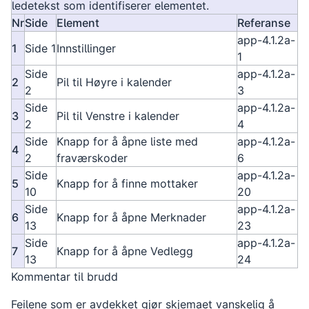
ledetekst som identifiserer elementet.
Nr
Side
Element
Referanse
app-4.1.2a-
1
Side 1
Innstillinger
1
Side
app-4.1.2a-
2
Pil til Høyre i kalender
2
3
Side
app-4.1.2a-
3
Pil til Venstre i kalender
2
4
Side
Knapp for å åpne liste med
app-4.1.2a-
4
2
fraværskoder
6
Side
app-4.1.2a-
5
Knapp for å finne mottaker
10
20
Side
app-4.1.2a-
6
Knapp for å åpne Merknader
13
23
Side
app-4.1.2a-
7
Knapp for å åpne Vedlegg
13
24
Kommentar til brudd
Feilene som er avdekket gjør skjemaet vanskelig å