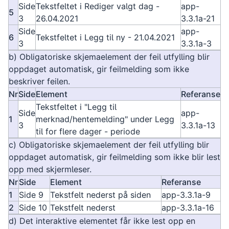
Side
Tekstfeltet i Rediger valgt dag -
app-
5
3
26.04.2021
3.3.1a-21
Side
app-
6
Tekstfeltet i Legg til ny - 21.04.2021
3
3.3.1a-3
b) Obligatoriske skjemaelement der feil utfylling blir
oppdaget automatisk, gir feilmelding som ikke
beskriver feilen.
Nr
Side
Element
Referanse
Tekstfeltet i "Legg til
Side
app-
1
merknad/hentemelding" under Legg
3
3.3.1a-13
til for flere dager - periode
c) Obligatoriske skjemaelement der feil utfylling blir
oppdaget automatisk, gir feilmelding som ikke blir lest
opp med skjermleser.
Nr
Side
Element
Referanse
1
Side 9
Tekstfelt nederst på siden
app-3.3.1a-9
2
Side 10
Tekstfelt nederst
app-3.3.1a-16
d) Det interaktive elementet får ikke lest opp en