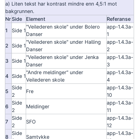
a) Liten tekst har kontrast mindre enn 4,5:1 mot
bakgrunnen.
Nr
Side
Element
Referanse
"Veilederen skole" under Bolero
app-1.4.3a-
1
Side 1
Danser
1
"Veilederen skole" under Halling
app-1.4.3a-
2
Side 1
Danser
2
"Veilederen skole" under Jenka
app-1.4.3a-
3
Side 1
Danser
3
"Andre meldinger" under
app-1.4.3a-
4
Side 1
Veilederen skole
4
Side
app-1.4.3a-
5
Fre
2
10
Side
app-1.4.3a-
6
Meldinger
2
11
Side
app-1.4.3a-
7
SFO
2
12
Side
app-1.4.3a-
8
Samtykke