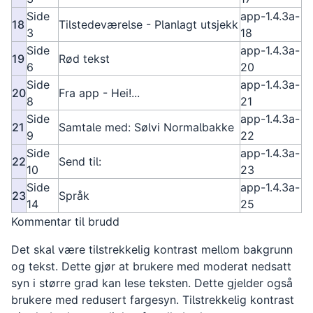
Side
app-1.4.3a-
18
Tilstedeværelse - Planlagt utsjekk
3
18
Side
app-1.4.3a-
19
Rød tekst
6
20
Side
app-1.4.3a-
20
Fra app - Hei!...
8
21
Side
app-1.4.3a-
21
Samtale med: Sølvi Normalbakke
9
22
Side
app-1.4.3a-
22
Send til:
10
23
Side
app-1.4.3a-
23
Språk
14
25
Kommentar til brudd
Det skal være tilstrekkelig kontrast mellom bakgrunn
og tekst. Dette gjør at brukere med moderat nedsatt
syn i større grad kan lese teksten. Dette gjelder også
brukere med redusert fargesyn. Tilstrekkelig kontrast