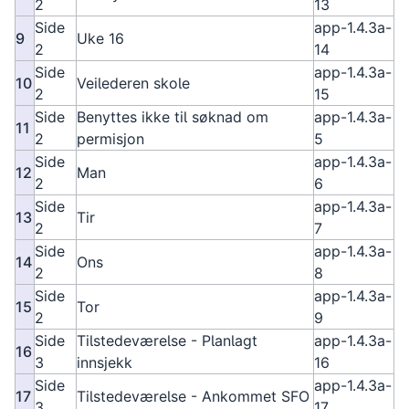
2
13
Side
app-1.4.3a-
9
Uke 16
2
14
Side
app-1.4.3a-
10
Veilederen skole
2
15
Side
Benyttes ikke til søknad om
app-1.4.3a-
11
2
permisjon
5
Side
app-1.4.3a-
12
Man
2
6
Side
app-1.4.3a-
13
Tir
2
7
Side
app-1.4.3a-
14
Ons
2
8
Side
app-1.4.3a-
15
Tor
2
9
Side
Tilstedeværelse - Planlagt
app-1.4.3a-
16
3
innsjekk
16
Side
app-1.4.3a-
17
Tilstedeværelse - Ankommet SFO
3
17