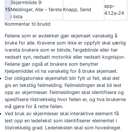
Skjermbilde 9:
app-
15
Meldinger, Alle – første
Knapp, Send
4.1.2a-24
i lista
Kommentar til brudd
Feilene som er avdekket gjør skjemaet vanskelig å
bruke for alle. Kravene som ikke er oppfylt skal særlig
ivareta brukere som er blinde, fargeblinde eller har
nedsatt syn, nedsatt motorikk eller nedsatt kognisjon.
Feilene gjør også at brukere som benytter
hjelpemiddel vil ha vanskelig for å bruke skjemaet.
Der obligatoriske skjemafelt blir fylt ut feil, skal det
gis en tekstlig feilmelding. Feilmeldingen skal bli lest
opp av skjermleser. Feilmeldingen skal identifisere og
spesifisere tilstrekkelig hvor feilen er, og hva brukerne
må gjøre for å rette feilen.
Ved bruk av skjermleser skal interaktive element få
lest opp en ledetekst som identifiserer elementet i
tilstrekkelig grad. Ledeteksten skal som hovedregel