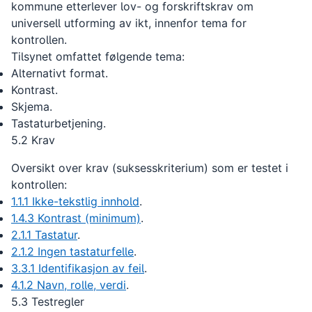
kommune etterlever lov- og forskriftskrav om
universell utforming av ikt, innenfor tema for
kontrollen.
Tilsynet omfattet følgende tema:
Alternativt format.
Kontrast.
Skjema.
Tastaturbetjening.
5.2 Krav
Oversikt over krav (suksesskriterium) som er testet i
kontrollen:
1.1.1 Ikke-tekstlig innhold
.
1.4.3 Kontrast (minimum)
.
2.1.1 Tastatur
.
2.1.2 Ingen tastaturfelle
.
3.3.1 Identifikasjon av feil
.
4.1.2 Navn, rolle, verdi
.
5.3 Testregler