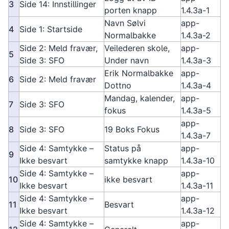
3
Side 14: Innstillinger
porten knapp
1.4.3a-1
Navn Sølvi
app-
4
Side 1: Startside
Normalbakke
1.4.3a-2
Side 2: Meld fravær,
Veilederen skole,
app-
5
Side 3: SFO
Under navn
1.4.3a-3
Erik Normalbakke
app-
6
Side 2: Meld fravær
Dottno
1.4.3a-4
Mandag, kalender,
app-
7
Side 3: SFO
fokus
1.4.3a-5
app-
8
Side 3: SFO
19 Boks Fokus
1.4.3a-7
Side 4: Samtykke –
Status på
app-
9
Ikke besvart
samtykke knapp
1.4.3a-10
Side 4: Samtykke –
app-
10
ikke besvart
Ikke besvart
1.4.3a-11
Side 4: Samtykke –
app-
11
Besvart
Ikke besvart
1.4.3a-12
Side 4: Samtykke –
app-