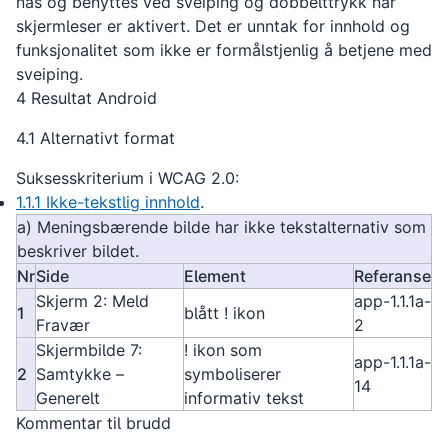
nås og benyttes ved sveiping og dobbelttrykk når
skjermleser er aktivert. Det er unntak for innhold og
funksjonalitet som ikke er formålstjenlig å betjene med
sveiping.
4 Resultat Android
4.1 Alternativt format
Suksesskriterium i WCAG 2.0:
1.1.1 Ikke-tekstlig innhold
.
a) Meningsbærende bilde har ikke tekstalternativ som
beskriver bildet.
Nr
Side
Element
Referanse
Skjerm 2: Meld
app-1.1.1a-
1
blått ! ikon
Fravær
2
Skjermbilde 7:
! ikon som
app-1.1.1a-
2
Samtykke –
symboliserer
14
Generelt
informativ tekst
Kommentar til brudd