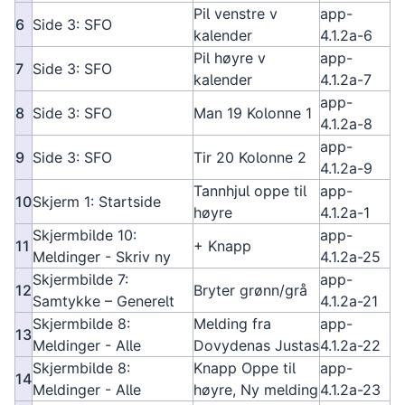
Pil venstre v
app-
6
Side 3: SFO
kalender
4.1.2a-6
Pil høyre v
app-
7
Side 3: SFO
kalender
4.1.2a-7
app-
8
Side 3: SFO
Man 19 Kolonne 1
4.1.2a-8
app-
9
Side 3: SFO
Tir 20 Kolonne 2
4.1.2a-9
Tannhjul oppe til
app-
10
Skjerm 1: Startside
høyre
4.1.2a-1
Skjermbilde 10:
app-
11
+ Knapp
Meldinger - Skriv ny
4.1.2a-25
Skjermbilde 7:
app-
12
Bryter grønn/grå
Samtykke – Generelt
4.1.2a-21
Skjermbilde 8:
Melding fra
app-
13
Meldinger - Alle
Dovydenas Justas
4.1.2a-22
Skjermbilde 8:
Knapp Oppe til
app-
14
Meldinger - Alle
høyre, Ny melding
4.1.2a-23