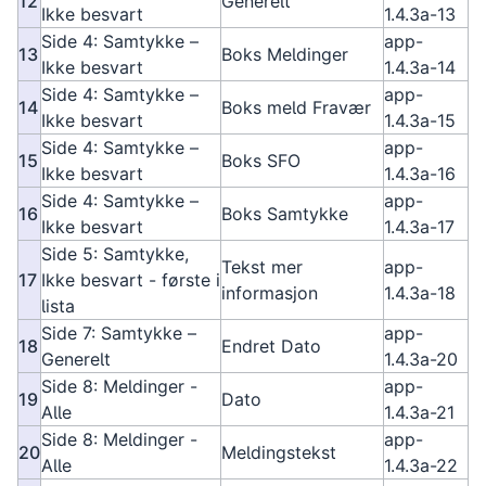
12
Generelt
Ikke besvart
1.4.3a-13
Side 4: Samtykke –
app-
13
Boks Meldinger
Ikke besvart
1.4.3a-14
Side 4: Samtykke –
app-
14
Boks meld Fravær
Ikke besvart
1.4.3a-15
Side 4: Samtykke –
app-
15
Boks SFO
Ikke besvart
1.4.3a-16
Side 4: Samtykke –
app-
16
Boks Samtykke
Ikke besvart
1.4.3a-17
Side 5: Samtykke,
Tekst mer
app-
17
Ikke besvart - første i
informasjon
1.4.3a-18
lista
Side 7: Samtykke –
app-
18
Endret Dato
Generelt
1.4.3a-20
Side 8: Meldinger -
app-
19
Dato
Alle
1.4.3a-21
Side 8: Meldinger -
app-
20
Meldingstekst
Alle
1.4.3a-22