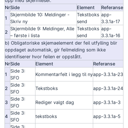
opp med skjermleser.
Nr
Side
Element
Referanse
Skjermbilde 10: Meldinger -
Tekstboks
app-
1
Skriv ny
send
3.3.1a-17
Skjermbilde 9: Meldinger, Alle
Tekstboks
app-
2
– første i lista
send
3.3.1a-16
b) Obligatoriske skjemaelement der feil utfylling blir
oppdaget automatisk, gir feilmelding som ikke
identifiserer hvor feilen er oppstått.
Nr
Side
Element
Referanse
Side 3:
1
Kommentarfelt i legg til ny
app-3.3.1a-23
SFO
Side 3:
2
Tekstboks
app-3.3.1a-24
SFO
Side 3:
3
Rediger valgt dag
app-3.3.1a-3
SFO
Side 3:
4
tekstboks
app-3.3.1a-5
SFO
Side 3: