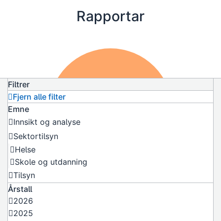
Rapportar
Filtrer
Fjern alle filter
Emne
Innsikt og analyse
Sektortilsyn
Helse
Skole og utdanning
Tilsyn
Årstall
2026
2025