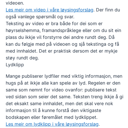
videoen.
Les meir om video i våre løysingsforslag
. Der finn du
også vanlege spørsmål og svar.
Teksting av video er bra både for dei som er
høyrselshemma, framandspråklege eller om du sit ein
plass du ikkje vil forstyrre dei andre rundt deg. Då
kan du følgje med på videoen og sjå tekstinga og få
med innhaldet. Det er praktisk dersom det er mykje
støy rundt deg.
Lydklipp
Mange publiserer lydfiler med viktig informasjon, men
hugs på at ikkje alle kan spele av lyd. Regelen er den
same som nemnt for video ovanfor: publisere tekst
ved sidan som seier det same. Teksten treng ikkje å gi
det eksakt same innhaldet, men det skal vere nok
informasjon til å kunne forstå den viktigaste
bodskapen eller føremålet med lydklippet.
Les meir om lydklipp i våre løysingsforslag
.