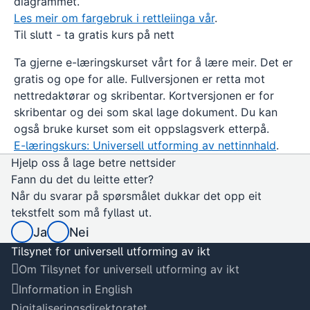
diagrammet.
Les meir om fargebruk i rettleiinga vår
.
Til slutt - ta gratis kurs på nett
Ta gjerne e-læringskurset vårt for å lære meir. Det er
gratis og ope for alle. Fullversjonen er retta mot
nettredaktørar og skribentar. Kortversjonen er for
skribentar og dei som skal lage dokument. Du kan
også bruke kurset som eit oppslagsverk etterpå.
E-læringskurs: Universell utforming av nettinnhald
.
Hjelp oss å lage betre nettsider
Fann du det du leitte etter?
Når du svarar på spørsmålet dukkar det opp eit
tekstfelt som må fyllast ut.
Ja
Nei
Tilsynet for universell utforming av ikt
Om Tilsynet for universell utforming av ikt
Information in English
Digitaliseringsdirektoratet