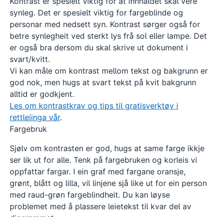
Kontrast er spesielt viktig for at innhaldet skal vere
synleg. Det er spesielt viktig for fargeblinde og
personar med nedsett syn. Kontrast sørger også for
betre synlegheit ved sterkt lys frå sol eller lampe. Det
er også bra dersom du skal skrive ut dokument i
svart/kvitt.
Vi kan måle om kontrast mellom tekst og bakgrunn er
god nok, men hugs at svart tekst på kvit bakgrunn
alltid er godkjent.
Les om kontrastkrav og tips til gratisverktøy i
rettleiinga vår
.
Fargebruk
Sjølv om kontrasten er god, hugs at same farge ikkje
ser lik ut for alle. Tenk på fargebruken og korleis vi
oppfattar fargar. I ein graf med fargane oransje,
grønt, blått og lilla, vil linjene sjå like ut for ein person
med raud-grøn fargeblindheit. Du kan løyse
problemet med å plassere leietekst til kvar del av