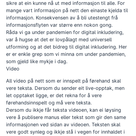
sikre at ein kunne nå ut med informasjon til alle. For
mange vart informasjon på nett den einaste kjelda til
informasjon. Konsekvensen av å bli utestengt frå
informasjonsflyten var større enn nokon gong.
Råda vi ga under pandemien for digital inkludering,
var å hugse at det er lovpålagt med universell
utforming og at det bidreg til digital inkludering. Her
er er enkle grep som vi minna om under pandemien,
som gjeld like mykje i dag.
Video
All video på nett som er innspelt på førehand skal
vere teksta. Dersom du sender eit live-opptak, men
let opptaket ligge, er det rekna for å vere
førehandsinnspelt og må vere teksta.
Dersom du ikkje får teksta videoen, kan ei løysing
vere å publisere manus eller tekst som gir den same
informasjonen ved sidan av videoen. Teksten skal
vere godt synleg og ikkje stå i vegen for innhaldet i