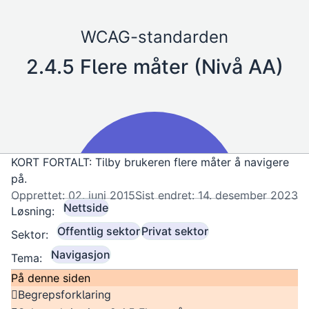
WCAG-standarden
2.4.5 Flere måter (Nivå AA)
KORT FORTALT: Tilby brukeren flere måter å navigere
på.
Opprettet: 02. juni 2015
Sist endret: 14. desember 2023
Nettside
Løsning:
Offentlig sektor
Privat sektor
Sektor:
Navigasjon
Tema:
På denne siden
Begrepsforklaring