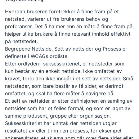
Hvordan brukeren foretrekker å finne fram på et
nettsted, varierer ut fra brukerens behov og
preferanser. Det å ha mer enn én måte å finne fram på,
hjelper ulike brukere å finne relevant innhold effektivt
på nettstedet.
Begrepene Nettside, Sett av nettsider og Prosess er
definerte i WCAGs ordliste.
Etter ordlyden i suksesskriteriet, er nettsteder som
kun består av én enkelt nettside, ikke omfattet av
kravet, fordi den ikke inngår i et sett av nettsider. Små
nettsteder, som bare består av få sider, er derimot
omfattet, og skal ha flere måter å navigere på.
Et sett av nettsider er etter definisjonen en samling av
nettsider som har et felles formål, og som er laget av
samme produsent, gruppe eller organisasjon.
Suksesskriteriet har unntak der nettsiden utgjør
resultatet av eller trinn i en prosess, for eksempel
søkeresultater, et skjema som går over flere sider eller