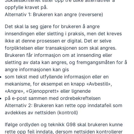
Suksesskriteriet lister opp tre ulike alternativer å
oppfylle kravet på.
Alternativ 1: Brukeren kan angre (reversere)
Det skal la seg gjøre for brukeren å angre
innsendingen eller sletting i praksis, men det kreves
ikke at denne prosessen er digital. Det er selve
forpliktelsen eller transaksjonen som skal angres.
Brukeren får informasjon om at innsending eller
sletting av data kan angres, og fremgangsmåten for å
angre informasjonen kan gis
som tekst med utfyllende informasjon eller en
mekanisme, for eksempel en knapp
«
Avbestill
»
,
«
Angre
»
,
«
Gjenopprett
»
eller lignende
på e-post sammen med ordrebekreftelsen
Alternativ 2: Brukeren kan rette opp inndatafeil som
avdekkes av nettsiden (kontroll)
Ifølge ordlyden og teknikk G98 skal brukeren kunne
rette opp feil inndata, dersom nettsiden kontrollerer