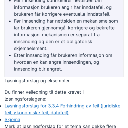
Før innsending kontrollerer nettsiden om
informasjon brukeren angir har inndatafeil og
brukeren får korrigere eventuelle inndatafeil.
Før innsending har nettsiden en mekanisme som
lar brukeren gjennomgå, korrigere og bekrefte
informasjon, mekanismen er separat fra
innsending og den er et obligatorisk
skjemaelement.
Etter innsending får brukeren informasjon om
hvordan en kan angre innsendingen, og
innsending blir angret.
Løsningsforslag og eksempler
Du finner veiledning til dette kravet i
løsningsforslagene:
Løsningsforslag for 3.3.4 Forhindring av feil (juridiske
feil, økonomiske feil, datafeil)
Skjema
Merk at løsningsforslag for et tema kan dekke flere