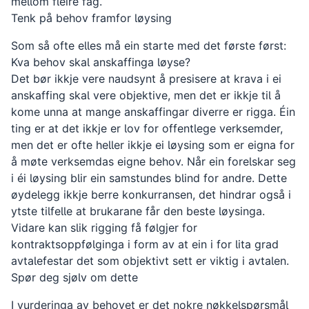
mellom fleire fag.
Tenk på behov framfor løysing
Som så ofte elles må ein starte med det første først:
Kva behov skal anskaffinga løyse?
Det bør ikkje vere naudsynt å presisere at krava i ei
anskaffing skal vere objektive, men det er ikkje til å
kome unna at mange anskaffingar diverre er rigga. Éin
ting er at det ikkje er lov for offentlege verksemder,
men det er ofte heller ikkje ei løysing som er eigna for
å møte verksemdas eigne behov. Når ein forelskar seg
i éi løysing blir ein samstundes blind for andre. Dette
øydelegg ikkje berre konkurransen, det hindrar også i
ytste tilfelle at brukarane får den beste løysinga.
Vidare kan slik rigging få følgjer for
kontraktsoppfølginga i form av at ein i for lita grad
avtalefestar det som objektivt sett er viktig i avtalen.
Spør deg sjølv om dette
I vurderinga av behovet er det nokre nøkkelspørsmål