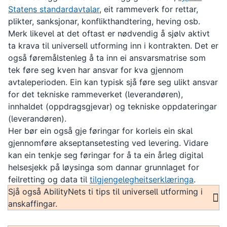
Statens standardavtalar
, eit rammeverk for rettar,
plikter, sanksjonar, konflikthandtering, heving osb.
Merk likevel at det oftast er nødvendig å sjølv aktivt
ta krava til universell utforming inn i kontrakten. Det er
også føremålstenleg å ta inn ei ansvarsmatrise som
tek føre seg kven har ansvar for kva gjennom
avtaleperioden. Ein kan typisk sjå føre seg ulikt ansvar
for det tekniske rammeverket (leverandøren),
innhaldet (oppdragsgjevar) og tekniske oppdateringar
(leverandøren).
Her bør ein også gje føringar for korleis ein skal
gjennomføre akseptansetesting ved levering. Vidare
kan ein tenkje seg føringar for å ta ein årleg digital
helsesjekk på løysinga som dannar grunnlaget for
feilretting og data til
tilgjengelegheitserklæringa
.
Sjå også AbilityNets ti tips til universell utforming i
anskaffingar.