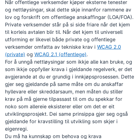
Når offentlege verksemder kjøper eksterne tenester
og nettløysingar, skal dette skje innanfor rammene av
lov og forskrift om offentlege anskaffingar (LOA/FOA).
Private verksemder står på si side friare når det kjem
til korleis avtalen blir til. Når det kjem til universell
utforming er likevel både private og offentlege
verksemder omfatta av tekniske krav i
WCAG 2.0
(private)
og
WCAG 2.1 (offentlege)
.
For å unngå nettløysingar som ikkje alle kan bruke, og
som ikkje oppfyller krava i gjeldande regelverk, er det
avgjerande at du er grundig i innkjøpsprosessen. Dette
gjer seg gjeldande på same måte om du anskaffar
hyllevare eller skreddarsaum, men måten du stiller
krav på må gjerne tilpassast til om du spekkar for
noko som allereie eksisterer eller om det er eit
utviklingsprosjekt. Dei same prinsippa gjer seg også
gjeldande for kravstilling til utvikling som skjer i
eigenregi.
Du må ha kunnskap om behova og krava