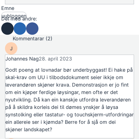
Emne
uubloggen
Del med andre:
Send som e-post
Del på Linkedin
Del på Facebook
Kommentarar (2)
J
Johannes Nag
28. april 2023
Godt poeng at lovnadar bør underbyggast! Ei hake på
skal-krav om UU i tilbodsdokument seier ikkje om
leverandøren skjøner krava. Demonstrasjon er jo fint
om ein kjøper ferdige løysingar, men ofte er det
nyutvikling. Då kan ein kanskje utfordra leverandøren
på å skildra korleis dei til dømes ynskjer å løysa
synstolking eller tastatur- og touchskjerm-utfordringar
ein allereie ser i kjømda? Berre for å sjå om dei
skjøner landskapet?