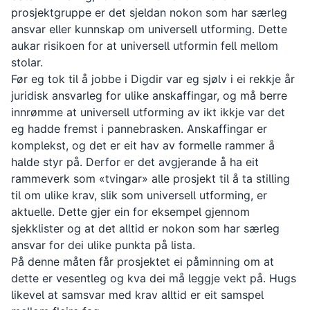
prosjektgruppe er det sjeldan nokon som har særleg
ansvar eller kunnskap om universell utforming. Dette
aukar risikoen for at universell utformin fell mellom
stolar.
Før eg tok til å jobbe i Digdir var eg sjølv i ei rekkje år
juridisk ansvarleg for ulike anskaffingar, og må berre
innrømme at universell utforming av ikt ikkje var det
eg hadde fremst i pannebrasken. Anskaffingar er
komplekst, og det er eit hav av formelle rammer å
halde styr på. Derfor er det avgjerande å ha eit
rammeverk som «tvingar» alle prosjekt til å ta stilling
til om ulike krav, slik som universell utforming, er
aktuelle. Dette gjer ein for eksempel gjennom
sjekklister og at det alltid er nokon som har særleg
ansvar for dei ulike punkta på lista.
På denne måten får prosjektet ei påminning om at
dette er vesentleg og kva dei må leggje vekt på. Hugs
likevel at samsvar med krav alltid er eit samspel