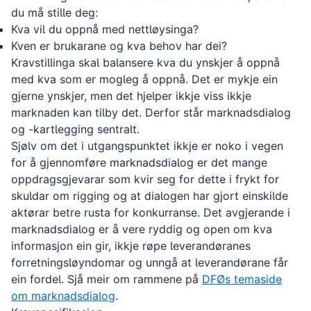
du må stille deg:
Kva vil du oppnå med nettløysinga?
Kven er brukarane og kva behov har dei?
Kravstillinga skal balansere kva du ynskjer å oppnå
med kva som er mogleg å oppnå. Det er mykje ein
gjerne ynskjer, men det hjelper ikkje viss ikkje
marknaden kan tilby det. Derfor står marknadsdialog
og -kartlegging sentralt.
Sjølv om det i utgangspunktet ikkje er noko i vegen
for å gjennomføre marknadsdialog er det mange
oppdragsgjevarar som kvir seg for dette i frykt for
skuldar om rigging og at dialogen har gjort einskilde
aktørar betre rusta for konkurranse. Det avgjerande i
marknadsdialog er å vere ryddig og open om kva
informasjon ein gir, ikkje røpe leverandøranes
forretningsløyndomar og unngå at leverandørane får
ein fordel. Sjå meir om rammene på
DFØs temaside
om marknadsdialog
.