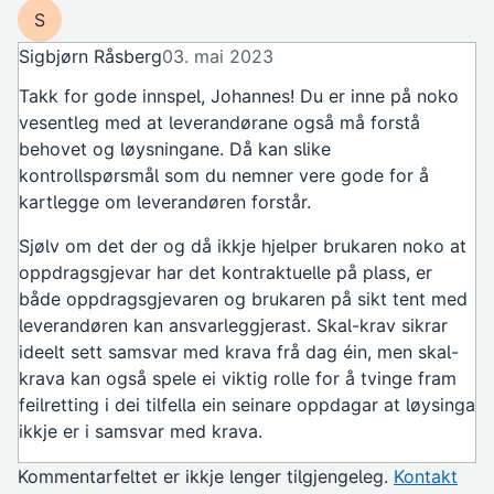
In reply to
Godt poeng at lovnadar bør…
by
Johannes Nag
S
Sigbjørn Råsberg
03. mai 2023
Takk for gode innspel, Johannes! Du er inne på noko
vesentleg med at leverandørane også må forstå
behovet og løysningane. Då kan slike
kontrollspørsmål som du nemner vere gode for å
kartlegge om leverandøren forstår.
Sjølv om det der og då ikkje hjelper brukaren noko at
oppdragsgjevar har det kontraktuelle på plass, er
både oppdragsgjevaren og brukaren på sikt tent med
leverandøren kan ansvarleggjerast. Skal-krav sikrar
ideelt sett samsvar med krava frå dag éin, men skal-
krava kan også spele ei viktig rolle for å tvinge fram
feilretting i dei tilfella ein seinare oppdagar at løysinga
ikkje er i samsvar med krava.
Kommentarfeltet er ikkje lenger tilgjengeleg.
Kontakt