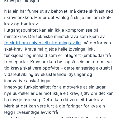
Kravspesifikasjon
Når ein har funne ut av behovet, må dette skrivast ned
i kravspekken. Her er det vanleg å skilje mellom skal-
krav og bør-krav.
I utgangspunktet kan ein ikkje kompromisse på
minstekrav. Dei tekniske minstekrava som kjem av
forskrift om universell utforming av ikt
må derfor vere
skal-krav. Krava må gjelde heile løysinga, inkl.
funksjonar og innhald som er integrert (embedda) frå
tredjepartar. Kravspekken bør også seie noko om kva
tid krava skal vere oppfylte – dette er særleg aktuelt i
vidareutvikling av eksisterande løysingar og
innovative anskaffingar.
Innebygd funksjonalitet for å motverke at ein lagar
nye uu-feller er derimot ikkje eit krav, sjølv om det kan
ha mykje føre seg. Dette kan då vere eit bør-krav.
Merk at det kan vere lurt å gje føringar for kva ein
legg i «vesentlige avvik frå