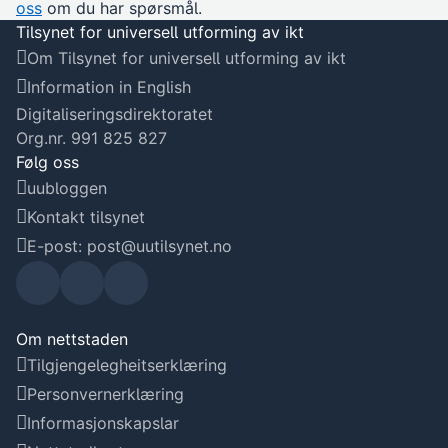
oss
om du har spørsmål.
Tilsynet for universell utforming av ikt
Om Tilsynet for universell utforming av ikt
Information in English
Digitaliseringsdirektoratet
Org.nr. 991 825 827
Følg oss
uubloggen
Kontakt tilsynet
E-post: post@uutilsynet.no
Uu-
Uu-
Uu-
tilsyn
tilsyn
tilsyn
Om nettstaden
Tilgjengelegheitserklæring
et sin
et si
et sin
Personvernerklæring
Linke
Faceb
Instag
Informasjonskapslar