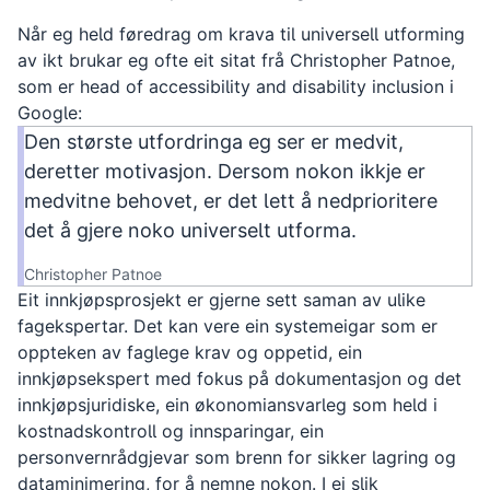
Når eg held føredrag om krava til universell utforming
av ikt brukar eg ofte eit sitat frå Christopher Patnoe,
som er
head of accessibility and disability inclusion
i
Google:
Den største utfordringa eg ser er medvit,
deretter motivasjon. Dersom nokon ikkje er
medvitne behovet, er det lett å nedprioritere
det å gjere noko universelt utforma.
Christopher Patnoe
Eit innkjøpsprosjekt er gjerne sett saman av ulike
fagekspertar. Det kan vere ein systemeigar som er
oppteken av faglege krav og oppetid, ein
innkjøpsekspert med fokus på dokumentasjon og det
innkjøpsjuridiske, ein økonomiansvarleg som held i
kostnadskontroll og innsparingar, ein
personvernrådgjevar som brenn for sikker lagring og
dataminimering, for å nemne nokon. I ei slik