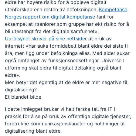
eldre har høyere risiko for å oppleve digitalt
utenforskap enn resten av befolkningen.
Kompetanse
Norges rapport om digital kompetanse
fant for
eksempel at «seniorer som gruppe har økt risiko for å
bli utestengt fra det digitale samfunnet».
Uu-tilsynet skriver på sine nettsider
at bruk av
internett «
har auka formidabelt blant eldre dei siste ti
åra, men ligg under befolkninga elles. Med alder aukar
også omfanget av funksjonsnedsettingar. Universell
utforming skal bidra til digital deltaking også blant
eldre
».
Men betyr det egentlig at de eldre er mer negative til
digitalisering?
Et blandet bilde
I dette innlegget bruker vi helt ferske tall fra IT i
praksis for å se på bruk av offentlige digitale tjenester,
foretrukne kommunikasjonskanaler og holdninger til
digitalisering blant eldre.