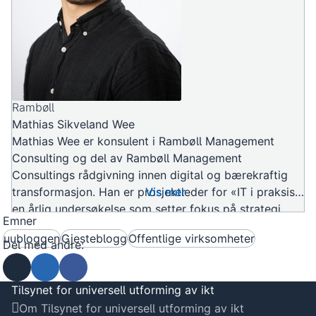
Rambøll
Mathias Sikveland Wee
Mathias Wee er konsulent i Rambøll Management
Consulting og del av Rambøll Management
Consultings rådgivning innen digital og bærekraftig
transformasjon. Han er prosjektleder for «IT i praksis»,
Vis mer
en årlig undersøkelse som setter fokus på strategi,
Emner
trender og erfaringer innen digitaliseringen i offentlig
uubloggen
Gjesteblogg
Offentlige virksomheter
sektor.
Del med andre:
Send som e-post
Del på Linkedin
Del på Facebook
Tilsynet for universell utforming av ikt
Om Tilsynet for universell utforming av ikt