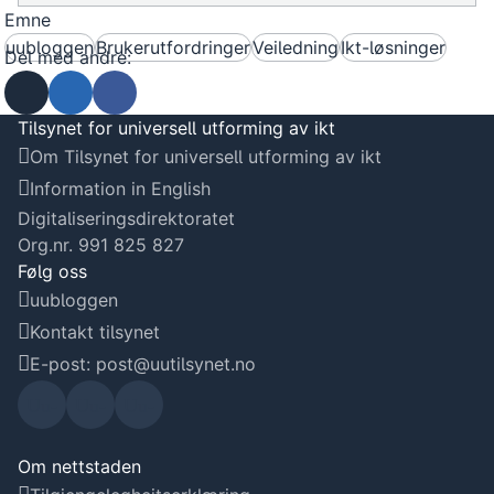
Emne
uubloggen
Brukerutfordringer
Veiledning
Ikt-løsninger
Del med andre:
Send som e-post
Del på Linkedin
Del på Facebook
Tilsynet for universell utforming av ikt
Om Tilsynet for universell utforming av ikt
Information in English
Digitaliseringsdirektoratet
Org.nr. 991 825 827
Følg oss
uubloggen
Kontakt tilsynet
E-post: post@uutilsynet.no
Uu-
Uu-
Uu-
tilsyn
tilsyn
tilsyn
Om nettstaden