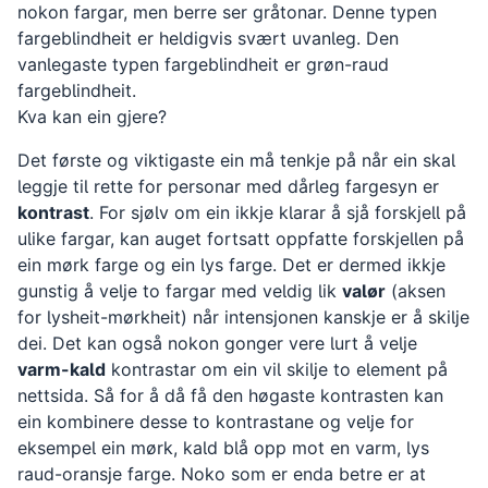
nokon fargar, men berre ser gråtonar. Denne typen
fargeblindheit er heldigvis svært uvanleg. Den
vanlegaste typen fargeblindheit er grøn-raud
fargeblindheit.
Kva kan ein gjere?
Det første og viktigaste ein må tenkje på når ein skal
leggje til rette for personar med dårleg fargesyn er
kontrast
. For sjølv om ein ikkje klarar å sjå forskjell på
ulike fargar, kan auget fortsatt oppfatte forskjellen på
ein mørk farge og ein lys farge. Det er dermed ikkje
gunstig å velje to fargar med veldig lik
valør
(aksen
for lysheit-mørkheit) når intensjonen kanskje er å skilje
dei. Det kan også nokon gonger vere lurt å velje
varm-kald
kontrastar om ein vil skilje to element på
nettsida. Så for å då få den høgaste kontrasten kan
ein kombinere desse to kontrastane og velje for
eksempel ein mørk, kald blå opp mot en varm, lys
raud-oransje farge. Noko som er enda betre er at