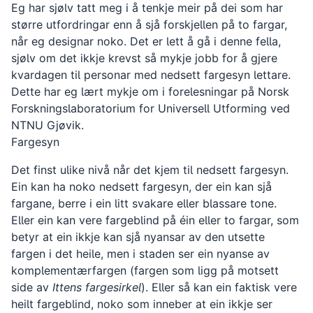
Eg har sjølv tatt meg i å tenkje meir på dei som har
større utfordringar enn å sjå forskjellen på to fargar,
når eg designar noko. Det er lett å gå i denne fella,
sjølv om det ikkje krevst så mykje jobb for å gjere
kvardagen til personar med nedsett fargesyn lettare.
Dette har eg lært mykje om i forelesningar på Norsk
Forskningslaboratorium for Universell Utforming ved
NTNU Gjøvik.
Fargesyn
Det finst ulike nivå når det kjem til nedsett fargesyn.
Ein kan ha noko nedsett fargesyn, der ein kan sjå
fargane, berre i ein litt svakare eller blassare tone.
Eller ein kan vere fargeblind på éin eller to fargar, som
betyr at ein ikkje kan sjå nyansar av den utsette
fargen i det heile, men i staden ser ein nyanse av
komplementærfargen (fargen som ligg på motsett
side av
Ittens fargesirkel
). Eller så kan ein faktisk vere
heilt fargeblind, noko som inneber at ein ikkje ser