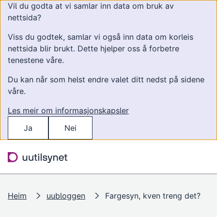
Vil du godta at vi samlar inn data om bruk av
nettsida?
Viss du godtek, samlar vi også inn data om korleis
nettsida blir brukt. Dette hjelper oss å forbetre
tenestene våre.
Du kan når som helst endre valet ditt nedst på sidene
våre.
Les meir om informasjonskapsler
Ja
Nei
Hopp til hovudinnhald
Søk
Meny
Heim
uubloggen
Fargesyn, kven treng det?