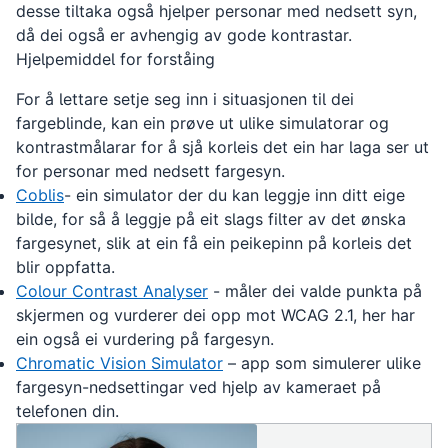
desse tiltaka også hjelper personar med nedsett syn,
då dei også er avhengig av gode kontrastar.
Hjelpemiddel for forståing
For å lettare setje seg inn i situasjonen til dei
fargeblinde, kan ein prøve ut ulike simulatorar og
kontrastmålarar for å sjå korleis det ein har laga ser ut
for personar med nedsett fargesyn.
Coblis
- ein simulator der du kan leggje inn ditt eige
bilde, for så å leggje på eit slags filter av det ønska
fargesynet, slik at ein få ein peikepinn på korleis det
blir oppfatta.
Colour Contrast Analyser
- måler dei valde punkta på
skjermen og vurderer dei opp mot WCAG 2.1, her har
ein også ei vurdering på fargesyn.
Chromatic Vision Simulator
– app som simulerer ulike
fargesyn-nedsettingar ved hjelp av kameraet på
telefonen din.