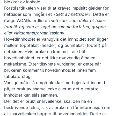
blokker av innhold.
Forståartikkelen viser til at kravet implisitt gjelder for
nettsider som inngår i et «
Sett av nettsider
». Dette er
ifølge WCAGs ordliste «
nettsider som deler et felles
formål, og som er laget av samme forfatter, gruppe
eller virksomhet/organisasjon
».
Hovedinnholdet er vanligvis det innholdet som ligger
mellom topptekst (
header
) og bunntekst (
footer
) på
nettsiden. Hvis brukeren kommer raskt til
hovedinnholdet, er det ikke nødvendig å ha en
mekanisme. Etter tilsynets vurdering, er dette når
brukeren kommer til hovedinnholdet innen fem
tabulatorsteg.
Vanlige måter å omgå blokker med gjentatt innhold
på, er bruk av snarveilenke eller at det gjentatte
innholdet kan slås sammen.
Der det er brukt snarveilenke, skal den ha en
beskrivende tekst, slik at brukeren får informasjon om
at snarveilenken hopper til hovedinnholdet. Dette er