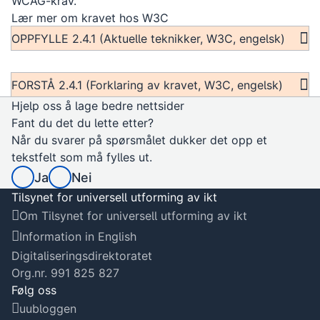
WCAG-krav.
Lær mer om kravet hos W3C
OPPFYLLE 2.4.1 (Aktuelle teknikker, W3C, engelsk)
FORSTÅ 2.4.1 (Forklaring av kravet, W3C, engelsk)
Hjelp oss å lage bedre nettsider
Fant du det du lette etter?
Når du svarer på spørsmålet dukker det opp et
tekstfelt som må fylles ut.
Ja
Nei
Tilsynet for universell utforming av ikt
Om Tilsynet for universell utforming av ikt
Information in English
Digitaliseringsdirektoratet
Org.nr. 991 825 827
Følg oss
uubloggen