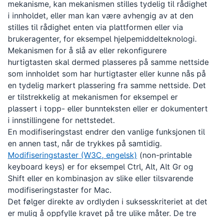
mekanisme, kan mekanismen stilles tydelig til rådighet
i innholdet, eller man kan være avhengig av at den
stilles til rådighet enten via plattformen eller via
brukeragenter, for eksempel hjelpemiddelteknologi.
Mekanismen for å slå av eller rekonfigurere
hurtigtasten skal dermed plasseres på samme nettside
som innholdet som har hurtigtaster eller kunne nås på
en tydelig markert plassering fra samme nettside. Det
er tilstrekkelig at mekanismen for eksempel er
plassert i topp- eller bunnteksten eller er dokumentert
i innstillingene for nettstedet.
En modifiseringstast endrer den vanlige funksjonen til
en annen tast, når de trykkes på samtidig.
Modifiseringstaster (W3C, engelsk)
(
non-printable
keyboard keys
) er for eksempel Ctrl, Alt, Alt Gr og
Shift eller en kombinasjon av slike eller tilsvarende
modifiseringstaster for Mac.
Det følger direkte av ordlyden i suksesskriteriet at det
er mulig å oppfylle kravet på tre ulike måter. De tre