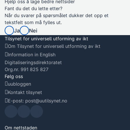
Hjelp oss å lage bedre nettsider
Fant du det du lette etter?
Når du svarer på spørsmålet dukker det opp et
tekstfelt som må fylles ut.
Ja
Nei
Tilsynet for universell utforming av ikt
Om Tilsynet for universell utforming av ikt
Information in English
Digitaliseringsdirektoratet
Org.nr. 991 825 827
Følg oss
uubloggen
Kontakt tilsynet
E-post: post@uutilsynet.no
Uu-
Uu-
Uu-
tilsyn
tilsyn
tilsyn
Om nettstaden