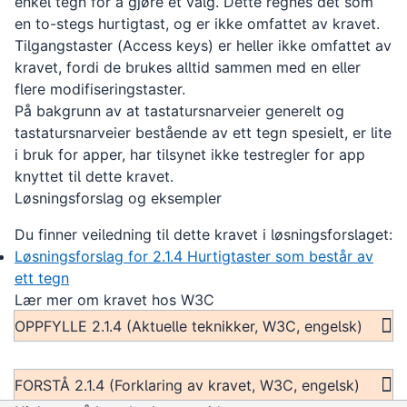
enkel tegn for å gjøre et valg. Dette regnes det som
en to-stegs hurtigtast, og er ikke omfattet av kravet.
Tilgangstaster (
Access keys
) er heller ikke omfattet av
kravet, fordi de brukes alltid sammen med en eller
flere modifiseringstaster.
På bakgrunn av at tastatursnarveier generelt og
tastatursnarveier bestående av ett tegn spesielt, er lite
i bruk for apper, har tilsynet ikke testregler for app
knyttet til dette kravet.
Løsningsforslag og eksempler
Du finner veiledning til dette kravet i løsningsforslaget:
Løsningsforslag for 2.1.4 Hurtigtaster som består av
ett tegn
Lær mer om kravet hos W3C
OPPFYLLE 2.1.4 (Aktuelle teknikker, W3C, engelsk)
FORSTÅ 2.1.4 (Forklaring av kravet, W3C, engelsk)