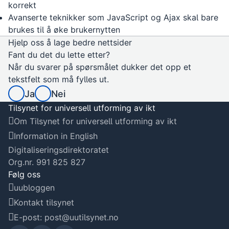
korrekt
Avanserte teknikker som JavaScript og Ajax skal bare
brukes til å øke brukernytten
Hjelp oss å lage bedre nettsider
Fant du det du lette etter?
Når du svarer på spørsmålet dukker det opp et
tekstfelt som må fylles ut.
Ja
Nei
Tilsynet for universell utforming av ikt
Om Tilsynet for universell utforming av ikt
Information in English
Digitaliseringsdirektoratet
Org.nr. 991 825 827
Følg oss
uubloggen
Kontakt tilsynet
E-post: post@uutilsynet.no