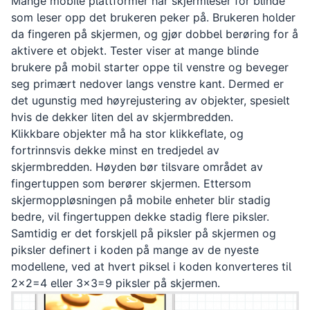
Mange mobile plattformer har skjermleser for blinde
som leser opp det brukeren peker på. Brukeren holder
da fingeren på skjermen, og gjør dobbel berøring for å
aktivere et objekt. Tester viser at mange blinde
brukere på mobil starter oppe til venstre og beveger
seg primært nedover langs venstre kant. Dermed er
det ugunstig med høyrejustering av objekter, spesielt
hvis de dekker liten del av skjermbredden.
Klikkbare objekter må ha stor klikkeflate, og
fortrinnsvis dekke minst en tredjedel av
skjermbredden. Høyden bør tilsvare området av
fingertuppen som berører skjermen. Ettersom
skjermoppløsningen på mobile enheter blir stadig
bedre, vil fingertuppen dekke stadig flere piksler.
Samtidig er det forskjell på piksler på skjermen og
piksler definert i koden på mange av de nyeste
modellene, ved at hvert piksel i koden konverteres til
2x2=4 eller 3x3=9 piksler på skjermen.