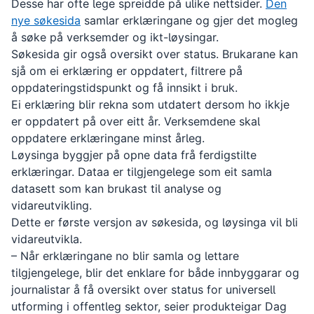
Desse har ofte lege spreidde på ulike nettsider.
Den
nye søkesida
samlar erklæringane og gjer det mogleg
å søke på verksemder og ikt-løysingar.
Søkesida gir også oversikt over status. Brukarane kan
sjå om ei erklæring er oppdatert, filtrere på
oppdateringstidspunkt og få innsikt i bruk.
Ei erklæring blir rekna som utdatert dersom ho ikkje
er oppdatert på over eitt år. Verksemdene skal
oppdatere erklæringane minst årleg.
Løysinga byggjer på opne data frå ferdigstilte
erklæringar. Dataa er tilgjengelege som eit samla
datasett som kan brukast til analyse og
vidareutvikling.
Dette er første versjon av søkesida, og løysinga vil bli
vidareutvikla.
– Når erklæringane no blir samla og lettare
tilgjengelege, blir det enklare for både innbyggarar og
journalistar å få oversikt over status for universell
utforming i offentleg sektor, seier produkteigar Dag