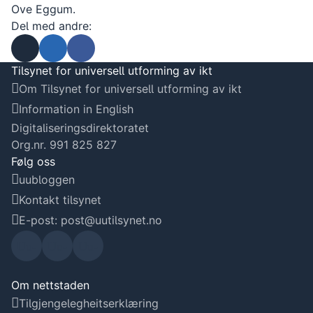
Ove Eggum.
Del med andre:
Send som e-post
Del på Linkedin
Del på Facebook
Tilsynet for universell utforming av ikt
Om Tilsynet for universell utforming av ikt
Information in English
Digitaliseringsdirektoratet
Org.nr. 991 825 827
Følg oss
uubloggen
Kontakt tilsynet
E-post: post@uutilsynet.no
Uu-
Uu-
Uu-
tilsyn
tilsyn
tilsyn
Om nettstaden
Tilgjengelegheitserklæring
et sin
et si
et sin