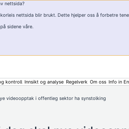
av nettsida?
orleis nettsida blir brukt. Dette hjelper oss å forbetre ten
 på sidene våre.
og kontroll
Innsikt og analyse
Regelverk
Om oss
Info in E
nye videoopptak i offentleg sektor ha synstolking