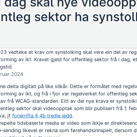
i dag skal nye videoopp
entleg sektor ha synstol
023 vedteke at krav om synstolking skal vere ein del av re
forming av ikt. Kravet gjeld for offentleg sektor frå i dag, et
gstid.
bruar 2024
nne delta digitalt på like vilkår. Dette er formålet med rege
forming av ikt, og frå i fjor var regelverket for offentleg se
rav frå WCAG-standarden. Eitt av dei nye krava er synstolk
ffentleg sektor skal videoopptak som blir publisert frå 1. fe
a, jf.
forskrifta § 4b tredje ledd
.
spelte tidsbaserte media er video som ikkje er direktesend
ve-sending likevel er rekna som førehandsinnspelt, dersom d