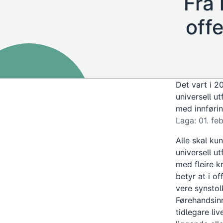
Frå 
off
Det vart i 2
universell ut
med innførin
Laga: 01. fe
Alle skal ku
universell ut
med fleire k
betyr at i o
vere synstolk
Førehandsinn
tidlegare li