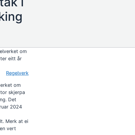
tak i
king
gelverket om
ter eitt år
Regelverk
lverket om
ktor skjerpa
ing. Det
bruar 2024
t. Merk at ei
en vert