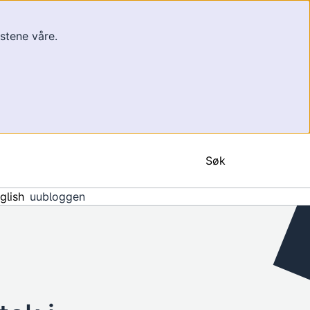
estene våre.
Søk
nglish
uubloggen