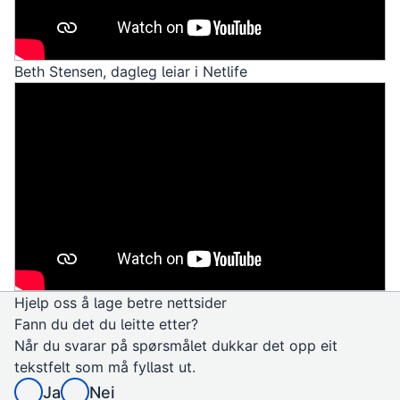
Beth Stensen, dagleg leiar i Netlife
Hjelp oss å lage betre nettsider
Fann du det du leitte etter?
Når du svarar på spørsmålet dukkar det opp eit
tekstfelt som må fyllast ut.
Ja
Nei