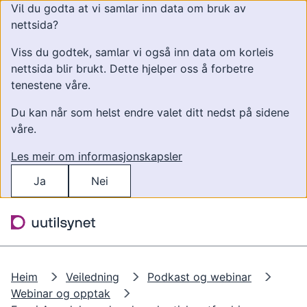
Vil du godta at vi samlar inn data om bruk av
nettsida?
Viss du godtek, samlar vi også inn data om korleis
nettsida blir brukt. Dette hjelper oss å forbetre
tenestene våre.
Du kan når som helst endre valet ditt nedst på sidene
våre.
Les meir om informasjonskapsler
Ja
Nei
Hopp til hovudinnhald
Søk
Meny
Heim
Veiledning
Podkast og webinar
Webinar og opptak