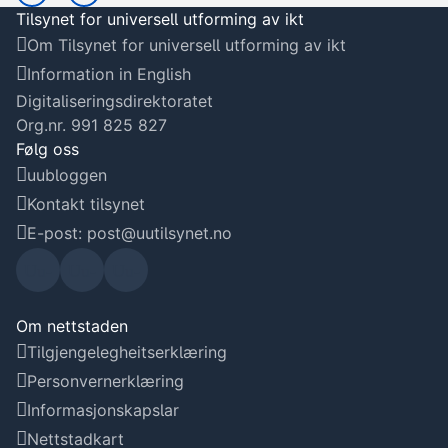
Tilsynet for universell utforming av ikt
Om Tilsynet for universell utforming av ikt
Information in English
Digitaliseringsdirektoratet
Org.nr. 991 825 827
Følg oss
uubloggen
Kontakt tilsynet
E-post: post@uutilsynet.no
Uu-
Uu-
Uu-
tilsyn
tilsyn
tilsyn
Om nettstaden
Tilgjengelegheitserklæring
et sin
et si
et sin
Personvernerklæring
Linke
Faceb
Instag
Informasjonskapslar
Nettstadkart
dIn-
ook-
ram-