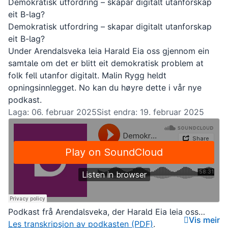
Demokratisk utfordring – skapar digitalt utanforskap
eit B-lag?
Demokratisk utfordring – skapar digitalt utanforskap
eit B-lag?
Under Arendalsveka leia Harald Eia oss gjennom ein
samtale om det er blitt eit demokratisk problem at
folk fell utanfor digitalt. Malin Rygg heldt
opningsinnlegget. No kan du høyre dette i vår nye
podkast.
Laga: 06. februar 2025
Sist endra: 19. februar 2025
Podkast frå Arendalsveka, der Harald Eia leia oss
Vis meir
gjennom ein samtale om det er blitt eit demokratisk
Les transkripsjon av podkasten (PDF)
.