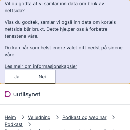
Vil du godta at vi samlar inn data om bruk av
nettsida?
Viss du godtek, samlar vi også inn data om korleis
nettsida blir brukt. Dette hjelper oss å forbetre
tenestene våre.
Du kan når som helst endre valet ditt nedst på sidene
våre.
Les meir om informasjonskapsler
Ja
Nei
Hopp til hovudinnhald
Søk
Meny
Heim
Veiledning
Podkast og webinar
Podkast