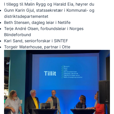
problem at folk fell utanfor digitalt.
I tillegg til Malin Rygg og Harald Eia, høyrer du
Gunn Karin Gjul, statssekretær i Kommunal- og
distriktsdepartementet
Beth Stensen, dagleg leiar i Netlife
Terje André Olsen, forbundsleiar i Norges
Blindeforbund
Kari Sand, seniorforskar i SINTEF
Torgeir Waterhouse, partnar i Otte