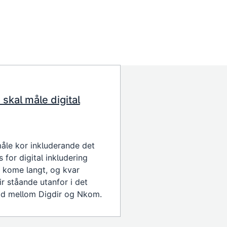
skal måle digital
 måle kor inkluderande det
 for digital inkludering
r kome langt, og kvar
ir ståande utanfor i det
eid mellom Digdir og Nkom.