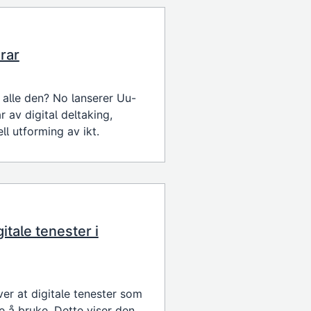
erar
 alle den? No lanserer Uu-
r av digital deltaking,
ll utforming av ikt.
tale tenester i
er at digitale tenester som
e å bruke. Dette viser den