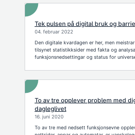
Tek pulsen på digital bruk og barri
04. februar 2022
Den digitale kvardagen er her, men meistrar
tilsynet statistikksider med fakta og analysa
funksjonsnedsettingar og status for universe
To av tre opplever problem med digi
dagleglivet
16. juni 2020
To av tre med nedsett funksjonsevne opplev
nettsider, appar og automatar, er vanskeleg