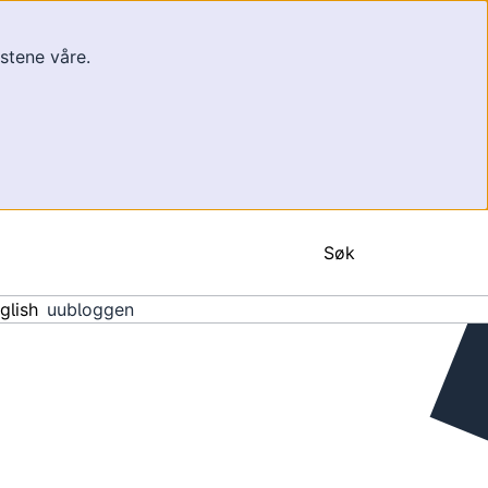
estene våre.
Søk
nglish
uubloggen