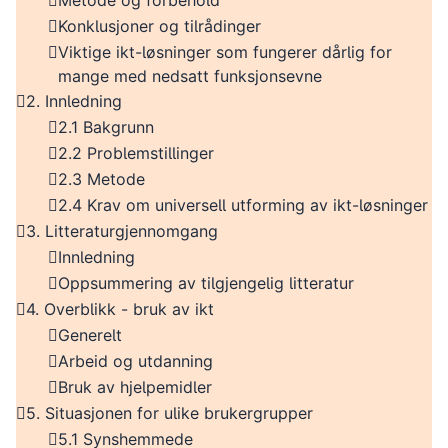
Metode og forbehold
Konklusjoner og tilrådinger
Viktige ikt-løsninger som fungerer dårlig for
mange med nedsatt funksjonsevne
2. Innledning
2.1 Bakgrunn
2.2 Problemstillinger
2.3 Metode
2.4 Krav om universell utforming av ikt-løsninger
3. Litteraturgjennomgang
Innledning
Oppsummering av tilgjengelig litteratur
4. Overblikk - bruk av ikt
Generelt
Arbeid og utdanning
Bruk av hjelpemidler
5. Situasjonen for ulike brukergrupper
5.1 Synshemmede