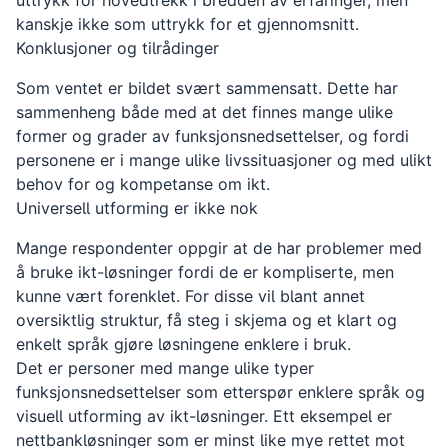
uttrykk for hovedtrekk i bredden av erfaringer, men
kanskje ikke som uttrykk for et gjennomsnitt.
Konklusjoner og tilrådinger
Som ventet er bildet svært sammensatt. Dette har
sammenheng både med at det finnes mange ulike
former og grader av funksjonsnedsettelser, og fordi
personene er i mange ulike livssituasjoner og med ulikt
behov for og kompetanse om ikt.
Universell utforming er ikke nok
Mange respondenter oppgir at de har problemer med
å bruke ikt-løsninger fordi de er kompliserte, men
kunne vært forenklet. For disse vil blant annet
oversiktlig struktur, få steg i skjema og et klart og
enkelt språk gjøre løsningene enklere i bruk.
Det er personer med mange ulike typer
funksjonsnedsettelser som etterspør enklere språk og
visuell utforming av ikt-løsninger. Ett eksempel er
nettbankløsninger som er minst like mye rettet mot