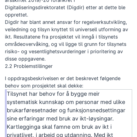
årsskiftet 2019/-20 forankret i
Digitaliseringsdirektoratet (Digdir) etter at dette ble
opprettet.
Digdir har blant annet ansvar for regelverksutvikling,
veiledning og tilsyn knyttet til universell utforming av
ikt. Resultatene fra prosjektet vil inngå i tilsynets
områdeovervåking, og vil ligge til grunn for tilsynets
risiko- og vesentlighetsvurderinger i prioritering av
disse oppgavene.
2.2 Problemstillinger
I oppdragsbeskrivelsen er det beskrevet følgende
behov som prosjektet skal dekke:
Tilsynet har behov for å bygge meir
systematisk kunnskap om personar med ulike
brukarføresetnader og funksjonsnedsettingar
sine erfaringar med bruk av ikt-løysingar.
Kartlegginga skal famne om bruk av ikt i
privatlivet, i arbeid og utdanning. Med ikt