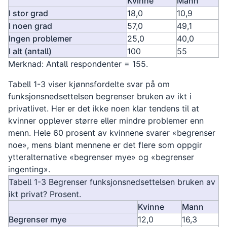
Kvinne
Mann
I stor grad
18,0
10,9
I noen grad
57,0
49,1
Ingen problemer
25,0
40,0
I alt (antall)
100
55
Merknad: Antall respondenter = 155.
Tabell 1-3 viser kjønnsfordelte svar på om
funksjonsnedsettelsen begrenser bruken av ikt i
privatlivet. Her er det ikke noen klar tendens til at
kvinner opplever større eller mindre problemer enn
menn. Hele 60 prosent av kvinnene svarer «begrenser
noe», mens blant mennene er det flere som oppgir
ytteralternative «begrenser mye» og «begrenser
ingenting».
Tabell 1-3 Begrenser funksjonsnedsettelsen bruken av
ikt privat? Prosent.
Kvinne
Mann
Begrenser mye
12,0
16,3