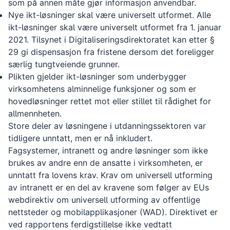
som på annen måte gjør informasjon anvendbar.
Nye ikt-løsninger skal være universelt utformet. Alle
ikt-løsninger skal være universelt utformet fra 1. januar
2021. Tilsynet i Digitaliseringsdirektoratet kan etter §
29 gi dispensasjon fra fristene dersom det foreligger
særlig tungtveiende grunner.
Plikten gjelder ikt-løsninger som underbygger
virksomhetens alminnelige funksjoner og som er
hovedløsninger rettet mot eller stillet til rådighet for
allmennheten.
Store deler av løsningene i utdanningssektoren var
tidligere unntatt, men er nå inkludert.
Fagsystemer, intranett og andre løsninger som ikke
brukes av andre enn de ansatte i virksomheten, er
unntatt fra lovens krav. Krav om universell utforming
av intranett er en del av kravene som følger av EUs
webdirektiv om universell utforming av offentlige
nettsteder og mobilapplikasjoner (WAD). Direktivet er
ved rapportens ferdigstillelse ikke vedtatt