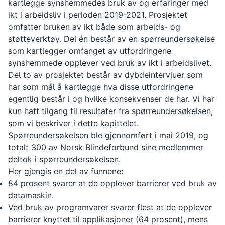
kartlegge synshemmedes bruk av og erfaringer med
ikt i arbeidsliv i perioden 2019-2021. Prosjektet
omfatter bruken av ikt både som arbeids- og
støtteverktøy. Del én består av en spørreundersøkelse
som kartlegger omfanget av utfordringene
synshemmede opplever ved bruk av ikt i arbeidslivet.
Del to av prosjektet består av dybdeintervjuer som
har som mål å kartlegge hva disse utfordringene
egentlig består i og hvilke konsekvenser de har. Vi har
kun hatt tilgang til resultater fra spørreundersøkelsen,
som vi beskriver i dette kapittelet.
Spørreundersøkelsen ble gjennomført i mai 2019, og
totalt 300 av Norsk Blindeforbund sine medlemmer
deltok i spørreundersøkelsen.
Her gjengis en del av funnene:
84 prosent svarer at de opplever barrierer ved bruk av
datamaskin.
Ved bruk av programvarer svarer flest at de opplever
barrierer knyttet til applikasjoner (64 prosent), mens