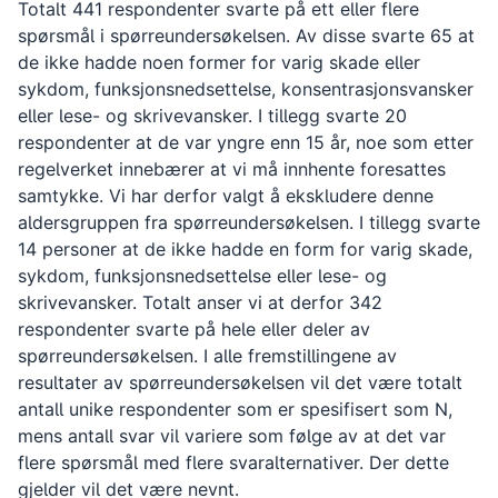
Totalt 441 respondenter svarte på ett eller flere
spørsmål i spørreundersøkelsen. Av disse svarte 65 at
de ikke hadde noen former for varig skade eller
sykdom, funksjonsnedsettelse, konsentrasjonsvansker
eller lese- og skrivevansker. I tillegg svarte 20
respondenter at de var yngre enn 15 år, noe som etter
regelverket innebærer at vi må innhente foresattes
samtykke. Vi har derfor valgt å ekskludere denne
aldersgruppen fra spørreundersøkelsen. I tillegg svarte
14 personer at de ikke hadde en form for varig skade,
sykdom, funksjonsnedsettelse eller lese- og
skrivevansker. Totalt anser vi at derfor 342
respondenter svarte på hele eller deler av
spørreundersøkelsen. I alle fremstillingene av
resultater av spørreundersøkelsen vil det være totalt
antall unike respondenter som er spesifisert som N,
mens antall svar vil variere som følge av at det var
flere spørsmål med flere svaralternativer. Der dette
gjelder vil det være nevnt.