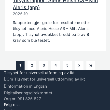
Tilsynsrapport Aleris Helse AS – Mitt
Aleris (app)
2025:19
Rapporten gjør greie for resultatene etter
tilsynet med Aleris Helse AS – Mitt Aleris
(app). Tilsynet avdekket brudd på 5 av 8
krav som ble testet.
›
»
1
2
3
4
5
Next page
Last p
Noverande side
Nettside
Nettside
Nettside
Nettside
Tilsynet for universell utforming av ikt
Om Tilsynet for universell utforming av ikt
Information in English
Digitaliseringsdirektoratet
Org.nr. 991 825 827
Følg oss