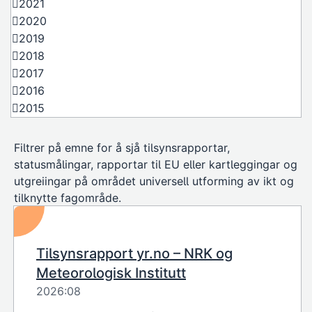
2021
2020
2019
2018
2017
2016
2015
Filtrer på emne for å sjå tilsynsrapportar,
statusmålingar, rapportar til EU eller kartleggingar og
utgreiingar på området universell utforming av ikt og
tilknytte fagområde.
Tilsynsrapport yr.no – NRK og
Meteorologisk Institutt
2026:08